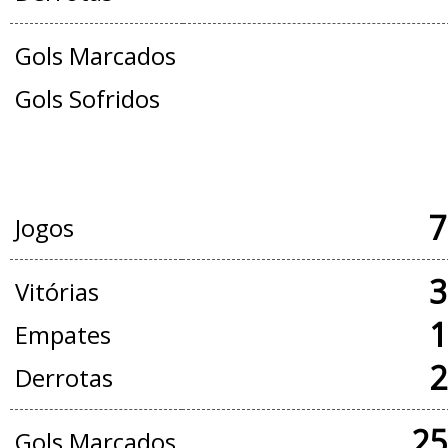
Gols Marcados
Gols Sofridos
JOGOS OFICIAIS + AMISTOSOS
7
Jogos
3
Vitórias
1
Empates
2
Derrotas
25
Gols Marcados