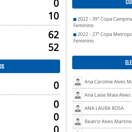
0
CO
10
2022 - 39ª Copa Campinas
Feminino
62
2022 - 27ª Copa Metropol
Feminino
52
EL
OS
Ana Caroline Alves M
0
Ana Laise Maia Alves
0
ANA LAURA ROSA
0
Beatriz Alves Martins
0