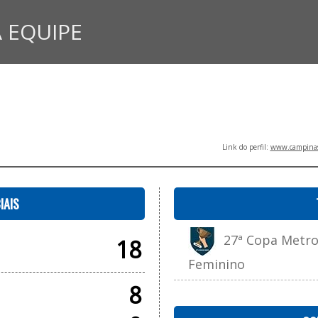
 EQUIPE
Link do perfil:
www.campinasf
IAIS
27ª Copa Metropo
18
Feminino
8