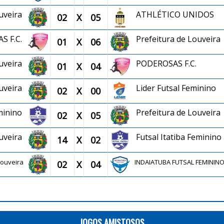
ouveira
ATHLÉTICO UNIDOS
02
X
05
S F.C.
Prefeitura de Louveira
01
X
06
ouveira
PODEROSAS F.C.
01
X
04
ouveira
Lider Futsal Feminino
02
X
00
eminino
Prefeitura de Louveira
02
X
05
ouveira
Futsal Itatiba Feminino
14
X
02
 Louveira
INDAIATUBA FUTSAL FEMININ
02
X
04
JOGOS AMISTOSOS