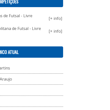
MPETIÇÕES
 de Futsal - Livre
[+ info]
itana de Futsal - Livre
[+ info]
ENCO ATUAL
artins
 Araujo