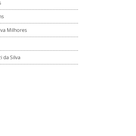
s
ns
ilva Milhores
 da Silva