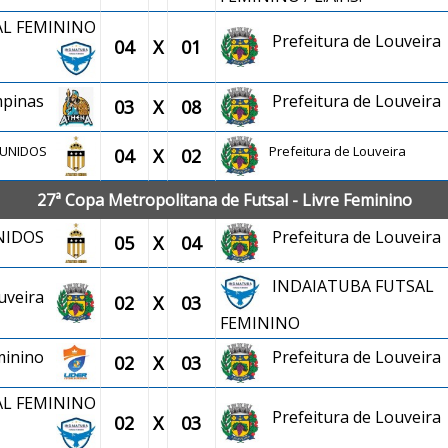
AL FEMININO
Prefeitura de Louveira
04
X
01
ampinas
Prefeitura de Louveira
03
X
08
O UNIDOS
Prefeitura de Louveira
04
X
02
27ª Copa Metropolitana de Futsal - Livre Feminino
UNIDOS
Prefeitura de Louveira
05
X
04
INDAIATUBA FUTSAL
ouveira
02
X
03
FEMININO
eminino
Prefeitura de Louveira
02
X
03
AL FEMININO
Prefeitura de Louveira
02
X
03