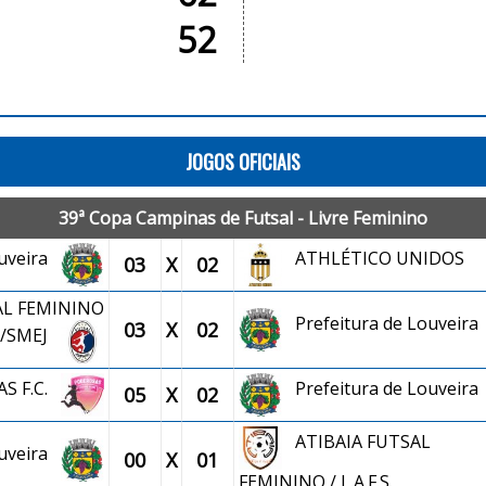
52
JOGOS OFICIAIS
39ª Copa Campinas de Futsal - Livre Feminino
ouveira
ATHLÉTICO UNIDOS
03
X
02
AL FEMININO
Prefeitura de Louveira
03
X
02
/SMEJ
S F.C.
Prefeitura de Louveira
05
X
02
ATIBAIA FUTSAL
ouveira
00
X
01
FEMININO / L.A.F.S.