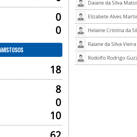
Daiane da Silva Mato
0
Elizabete Alves Marti
0
Helaine Cristina da S
Raiane da Silva Vieira
 AMISTOSOS
Rodolfo Rodrigo Guzzi
18
8
0
10
62