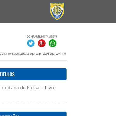
COMPARTILHE TAMBÉM!
utsal.com.br/estatistica_equipe.php?cod_equipe=1119
TITULOS
litana de Futsal - Livre