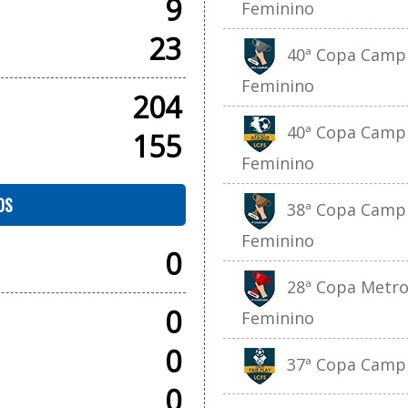
9
Feminino
23
40ª Copa Campin
Feminino
204
40ª Copa Campin
155
Feminino
OS
38ª Copa Campin
Feminino
0
28ª Copa Metropo
0
Feminino
0
37ª Copa Campi
0