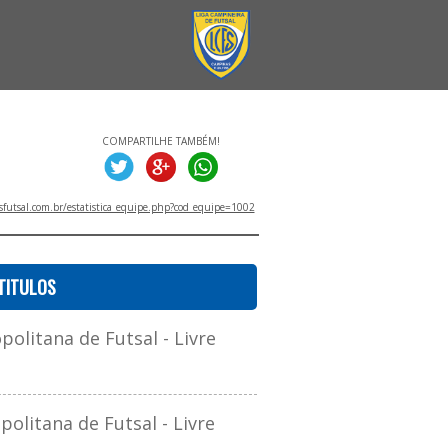
COMPARTILHE TAMBÉM!
utsal.com.br/estatistica_equipe.php?cod_equipe=1002
TITULOS
olitana de Futsal - Livre
litana de Futsal - Livre