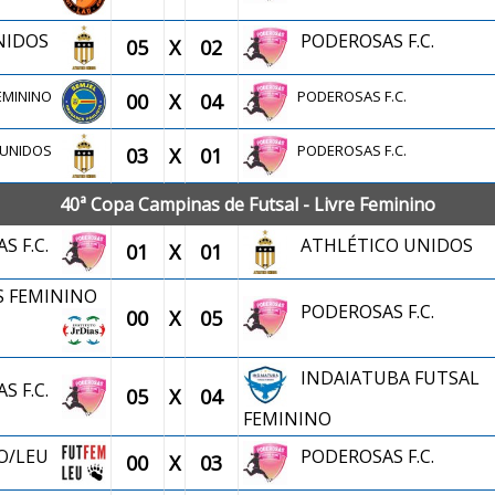
UNIDOS
PODEROSAS F.C.
05
X
02
FEMININO
PODEROSAS F.C.
00
X
04
O UNIDOS
PODEROSAS F.C.
03
X
01
40ª Copa Campinas de Futsal - Livre Feminino
S F.C.
ATHLÉTICO UNIDOS
01
X
01
AS FEMININO
PODEROSAS F.C.
00
X
05
INDAIATUBA FUTSAL
S F.C.
05
X
04
FEMININO
NO/LEU
PODEROSAS F.C.
00
X
03