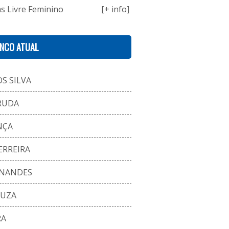
s Livre Feminino
[+ info]
ENCO ATUAL
S SILVA
RUDA
NÇA
ERREIRA
RNANDES
OUZA
RA