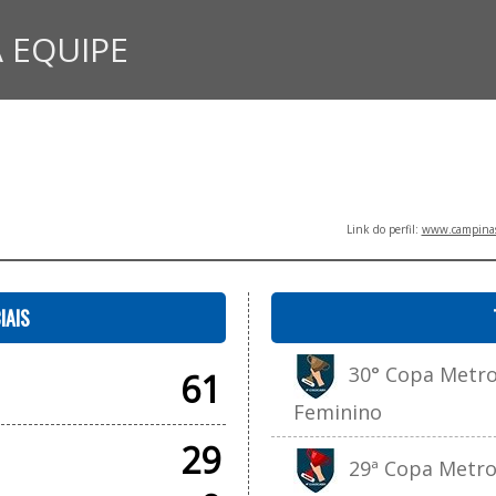
 EQUIPE
Link do perfil:
www.campinasf
IAIS
30° Copa Metrop
61
Feminino
29
29ª Copa Metropo