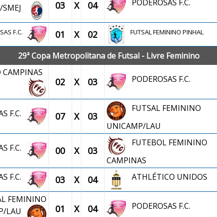
PODEROSAS F.C.
03
X
04
/SMEJ
SAS F.C.
FUTSAL FEMININO PINHAL
01
X
02
29ª Copa Metropolitana de Futsal - Livre Feminino
O CAMPINAS
PODEROSAS F.C.
02
X
03
FUTSAL FEMININO
S F.C.
07
X
03
UNICAMP/LAU
FUTEBOL FEMININO
S F.C.
00
X
03
CAMPINAS
S F.C.
ATHLÉTICO UNIDOS
03
X
04
AL FEMININO
PODEROSAS F.C.
01
X
04
P/LAU