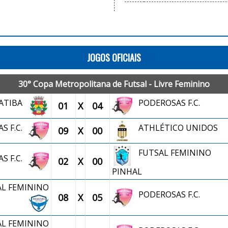
JOGOS OFICIAIS
30° Copa Metropolitana de Futsal - Livre Feminino
TATIBA
PODEROSAS F.C.
01
X
04
S F.C.
ATHLÉTICO UNIDOS
09
X
00
FUTSAL FEMININO
S F.C.
02
X
00
PINHAL
AL FEMININO
PODEROSAS F.C.
08
X
05
AL FEMININO