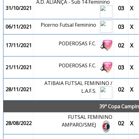
A.D. ALIANÇA - Sub 14 Feminino
03
X
31/10/2021
Picerno Futsal Feminino
03
X
06/11/2021
PODEROSAS F.C.
02
X
17/11/2021
PODEROSAS F.C.
03
X
21/11/2021
ATIBAIA FUTSAL FEMININO /
02
X
28/11/2021
L.A.F.S.
39ª Copa Campina
FUTSAL FEMININO
02
X
28/08/2022
AMPARO/SMEJ