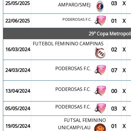
03
X
25/05/2025
AMPARO/SMEJ
PODEROSAS F.C.
01
X
22/06/2025
29ª Copa Metropolit
FUTEBOL FEMININO CAMPINAS
02
X
16/03/2024
PODEROSAS F.C.
07
X
24/03/2024
PODEROSAS F.C.
00
X
13/04/2024
PODEROSAS F.C.
03
X
05/05/2024
FUTSAL FEMININO
01
X
19/05/2024
UNICAMP/LAU