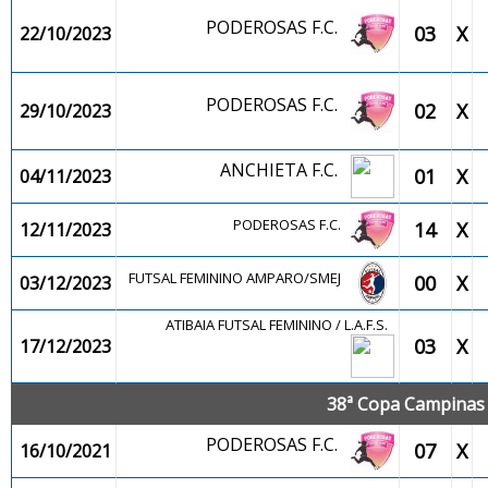
PODEROSAS F.C.
03
X
22/10/2023
PODEROSAS F.C.
02
X
29/10/2023
ANCHIETA F.C.
01
X
04/11/2023
PODEROSAS F.C.
14
X
12/11/2023
FUTSAL FEMININO AMPARO/SMEJ
00
X
03/12/2023
ATIBAIA FUTSAL FEMININO / L.A.F.S.
03
X
17/12/2023
38ª Copa Campinas d
PODEROSAS F.C.
07
X
16/10/2021