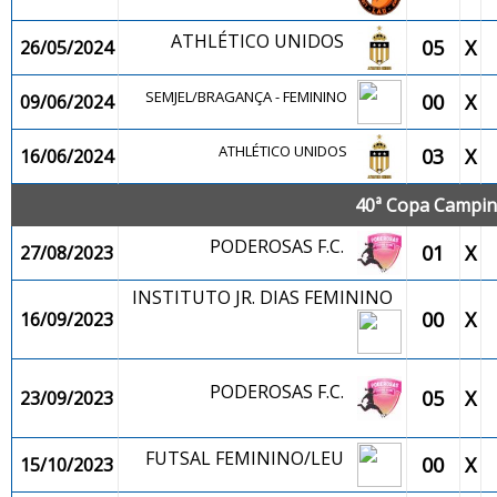
ATHLÉTICO UNIDOS
05
X
26/05/2024
SEMJEL/BRAGANÇA - FEMININO
00
X
09/06/2024
ATHLÉTICO UNIDOS
03
X
16/06/2024
40ª Copa Campina
PODEROSAS F.C.
01
X
27/08/2023
INSTITUTO JR. DIAS FEMININO
00
X
16/09/2023
PODEROSAS F.C.
05
X
23/09/2023
FUTSAL FEMININO/LEU
00
X
15/10/2023