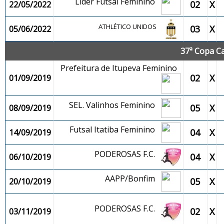
Lider Futsal Feminino
02
X
22/05/2022
ATHLÉTICO UNIDOS
03
X
05/06/2022
37ª Copa C
Prefeitura de Itupeva Feminino
02
X
01/09/2019
SEL. Valinhos Feminino
05
X
08/09/2019
Futsal Itatiba Feminino
04
X
14/09/2019
PODEROSAS F.C.
04
X
06/10/2019
AAPP/Bonfim
05
X
20/10/2019
PODEROSAS F.C.
02
X
03/11/2019