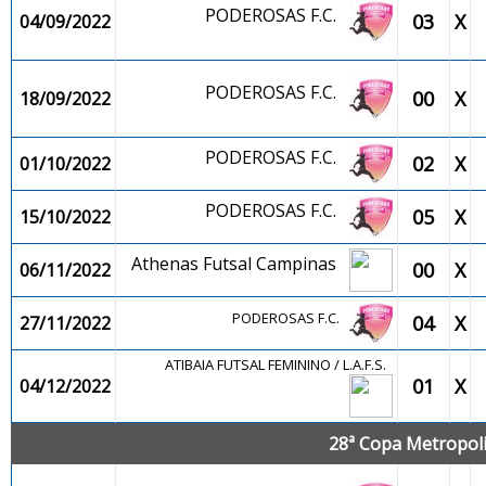
PODEROSAS F.C.
03
X
04/09/2022
PODEROSAS F.C.
00
X
18/09/2022
PODEROSAS F.C.
02
X
01/10/2022
PODEROSAS F.C.
05
X
15/10/2022
Athenas Futsal Campinas
00
X
06/11/2022
PODEROSAS F.C.
04
X
27/11/2022
ATIBAIA FUTSAL FEMININO / L.A.F.S.
01
X
04/12/2022
28ª Copa Metropolit