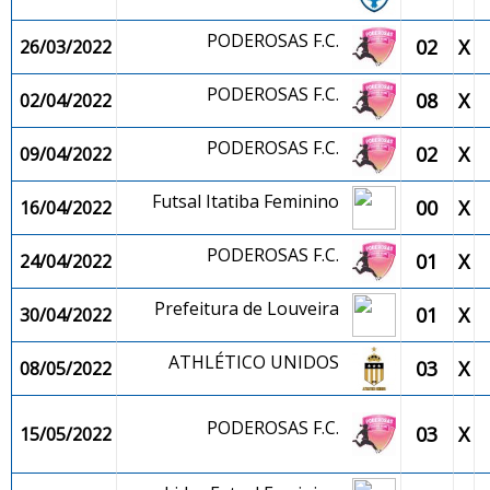
PODEROSAS F.C.
02
X
26/03/2022
PODEROSAS F.C.
08
X
02/04/2022
PODEROSAS F.C.
02
X
09/04/2022
Futsal Itatiba Feminino
00
X
16/04/2022
PODEROSAS F.C.
01
X
24/04/2022
Prefeitura de Louveira
01
X
30/04/2022
ATHLÉTICO UNIDOS
03
X
08/05/2022
PODEROSAS F.C.
03
X
15/05/2022