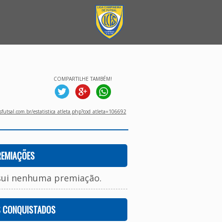
COMPARTILHE TAMBÉM!
utsal.com.br/estatistica_atleta.php?cod_atleta=106692
REMIAÇÕES
sui nenhuma premiação.
S CONQUISTADOS