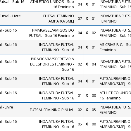
utsal - Sub 16
ATHLÉTICO UNIDOS - Sub
INDAIATUBA FUTS
04
X
01
16 Feminino
FEMININO - Sub 1
tsal - Livre
FUTSAL FEMININO
INDAIATUBA FUTS
07
X
01
AMPARO/SMEJ
FEMININO
 - Sub 16
PMMG/SEL/AMIGOS DO
INDAIATUBA FUTS
04
X
02
FUTSAL - Sub 16 Feminino
FEMININO - Sub 1
 - Sub 16
INDAIATUBA FUTSAL
AS CRIAS F. C. - S
04
X
01
FEMININO - Sub 16
Feminino
PIRACICABA/SECRETARIA
 - Sub 16
INDAIATUBA FUTS
DE ESPORTES FEMININO -
02
X
04
FEMININO - Sub 1
Sub 16
 - Sub 16
INDAIATUBA FUTSAL
FUTSAL FEMININO
04
X
01
FEMININO - Sub 16
AMPARO/SMEJ - S
 - Sub 16
INDAIATUBA FUTSAL
ATHLÉTICO UNIDO
01
X
00
FEMININO - Sub 16
16 Feminino
 - Livre
INDAIATUBA FUTS
FUTSAL FEMININO PINHAL
02
X
05
FEMININO
 - Sub 16
INDAIATUBA FUTSAL
FUTSAL FEMININO
05
X
00
FEMININO - Sub 16
AMPARO/SMEJ - S