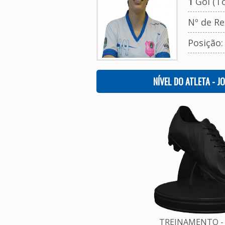
1
Gol (To
Nº de Re
Posição
NÍVEL DO ATLETA - J
TREINAMENTO - 