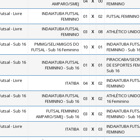
04
X
00
AMPARO/SMEJ
FEMININO
tsal - Livre
INDAIATUBA FUTSAL
01
X
02
FUTSAL FEMININO
FEMININO
tsal - Livre
INDAIATUBA FUTSAL
03
X
08
ATHLÉTICO UNID
FEMININO
utsal - Sub 16
PMMG/SEL/AMIGOS DO
INDAIATUBA FUTS
10
X
01
FUTSAL - Sub 16 Feminino
FEMININO - Sub 1
PIRACICABA/SECR
utsal - Sub 16
INDAIATUBA FUTSAL
01
X
01
DE ESPORTES FEM
FEMININO - Sub 16
Sub 16
tsal - Livre
INDAIATUBA FUTS
ITATIBA
04
X
02
FEMININO
utsal - Sub 16
INDAIATUBA FUTSAL
ATHLÉTICO UNIDO
03
X
02
FEMININO - Sub 16
16 Feminino
utsal - Sub 16
FUTSAL FEMININO
INDAIATUBA FUTS
03
X
02
AMPARO/SMEJ - Sub 16
FEMININO - Sub 1
tsal - Livre
INDAIATUBA FUTS
ITATIBA
03
X
03
FEMININO