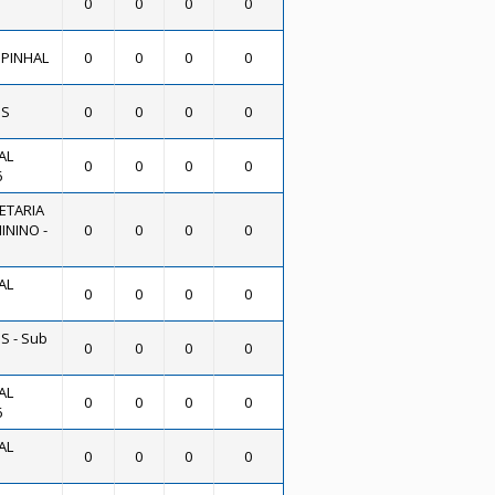
0
0
0
0
 PINHAL
0
0
0
0
OS
0
0
0
0
AL
0
0
0
0
6
ETARIA
ININO -
0
0
0
0
AL
0
0
0
0
S - Sub
0
0
0
0
AL
0
0
0
0
6
AL
0
0
0
0