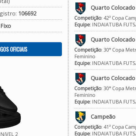
tal)
Quarto Colocado
gistro:
106692
Competição
: 42ª Copa Cam
Equipe
: INDAIATUBA FUTS
:
Fixo
Quarto Colocado
OGOS OFICIAIS
Competição
: 30° Copa Metr
Feminino
Equipe
: INDAIATUBA FUTS
Quarto Colocado
Competição
: 30° Copa Metr
Feminino
Equipe
: INDAIATUBA FUT
Campeão
Competição
: 41ª Copa Camp
Equipe
: INDAIATUBA FUT
NíVEL 2