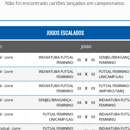
Não foi encontrado cartões lançados em campeonatos.
JOGOS ESCALADOS
O
JOGO
 - Livre
INDAIATUBA FUTSAL
SEMJEL/BRAGANÇA
05
X
05
FEMININO
FEMININO
 - Livre
INDAIATUBA FUTSAL
FUTSAL FEMININO
04
X
02
FEMININO
UNICAMP/LAU
 - Livre
INDAIATUBA FUTSAL
FUTSAL FEMININO
03
X
03
FEMININO
AMPARO/SMEJ
 - Livre
SEMJEL/BRAGANÇA -
INDAIATUBA FUTS
04
X
03
FEMININO
FEMININO
 - Livre
FUTSAL FEMININO
INDAIATUBA FUTS
03
X
03
UNICAMP/LAU
FEMININO
tsal - Livre
FUTSAL FEMININO
INDAIATUBA FUTS