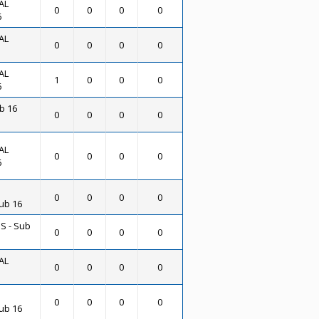
AL
0
0
0
0
6
AL
0
0
0
0
AL
1
0
0
0
6
ub 16
0
0
0
0
AL
0
0
0
0
6
0
0
0
0
ub 16
S - Sub
0
0
0
0
AL
0
0
0
0
0
0
0
0
ub 16