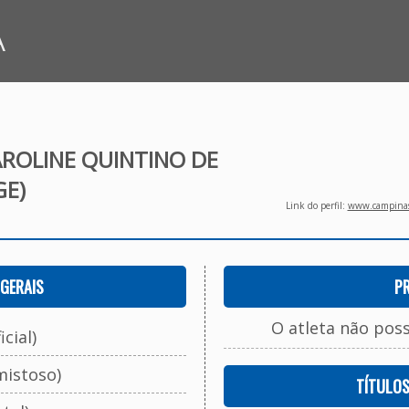
A
AROLINE QUINTINO DE
E)
Link do perfil:
www.campinasf
GERAIS
P
O atleta não pos
cial)
mistoso)
TÍTULO