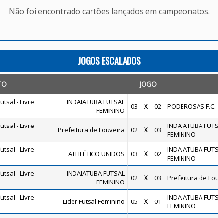
Não foi encontrado cartões lançados em campeonatos.
JOGOS ESCALADOS
TO
JOGO
tsal - Livre
INDAIATUBA FUTSAL
03
X
02
PODEROSAS F.C.
FEMININO
tsal - Livre
INDAIATUBA FUT
Prefeitura de Louveira
02
X
03
FEMININO
tsal - Livre
INDAIATUBA FUT
ATHLÉTICO UNIDOS
03
X
02
FEMININO
tsal - Livre
INDAIATUBA FUTSAL
02
X
03
Prefeitura de Lo
FEMININO
tsal - Livre
INDAIATUBA FUT
Lider Futsal Feminino
05
X
01
FEMININO