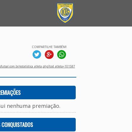
COMPARTILHE TAMBÉM!
utsal.com.br/estatistica_atleta.php?cod_atleta=101587
REMIAÇÕES
sui nenhuma premiação.
S CONQUISTADOS