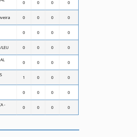
0
0
0
0
uveira
0
0
0
0
0
0
0
0
/LEU
0
0
0
0
SAL
0
0
0
0
AS
1
0
0
0
0
0
0
0
A -
0
0
0
0