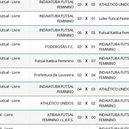
tsal - Livre
INDAIATUBA FUTSAL
03
X
03
ATHLÉTICO UNID
FEMININO
tsal - Livre
INDAIATUBA FUTSAL
03
X
01
Lider Futsal Femi
FEMININO
tsal - Livre
INDAIATUBA FUTSAL
06
X
03
Futsal Itatiba Fe
FEMININO
tsal - Livre
INDAIATUBA FUT
PODEROSAS F.C.
03
X
01
FEMININO
tsal - Livre
INDAIATUBA FUT
Futsal Itatiba Feminino
05
X
07
FEMININO
tsal - Livre
INDAIATUBA FUT
Prefeitura de Louveira
02
X
04
FEMININO
tsal - Livre
INDAIATUBA FUTSAL
04
X
03
ATHLÉTICO UNID
FEMININO
tsal - Livre
INDAIATUBA FUT
ATHLÉTICO UNIDOS
02
X
02
FEMININO
 - Livre
ATIBAIA FUTSAL
INDAIATUBA FUT
03
X
00
FEMININO / L.A.F.S.
FEMININO
 - Livre
INDAIATUBA FUT