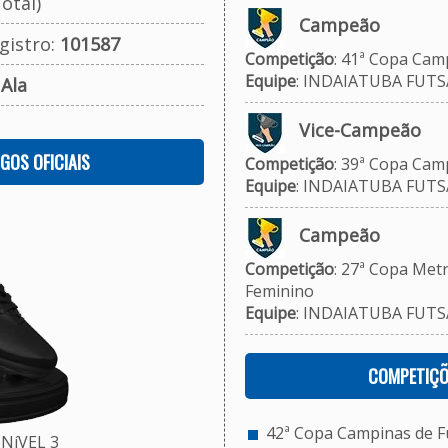
otal)
Campeão
gistro:
101587
Competição
: 41ª Copa Camp
Equipe
: INDAIATUBA FUT
:
Ala
Vice-Campeão
OGOS OFICIAIS
Competição
: 39ª Copa Camp
Equipe
: INDAIATUBA FUT
Campeão
Competição
: 27ª Copa Metr
Feminino
Equipe
: INDAIATUBA FUT
COMPETIÇÕ
42ª Copa Campinas de Fut
NíVEL 3