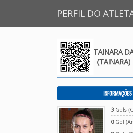
PERFIL DO ATLET
TAINARA DA
(TAINARA)
INFORMAÇÕES 
3
Gols (O
0
Gol (A