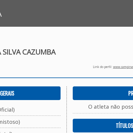
A
 SILVA CAZUMBA
Link do perfil:
www.campinasf
GERAIS
P
O atleta não pos
ficial)
mistoso)
TÍTULO