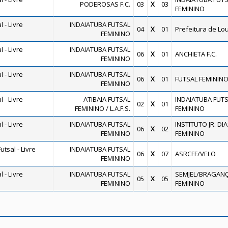
PODEROSAS F.C.
03
X
03
FEMININO
 - Livre
INDAIATUBA FUTSAL
04
X
01
Prefeitura de Lo
FEMININO
 - Livre
INDAIATUBA FUTSAL
06
X
01
ANCHIETA F.C.
FEMININO
 - Livre
INDAIATUBA FUTSAL
06
X
01
FUTSAL FEMININO
FEMININO
 - Livre
ATIBAIA FUTSAL
INDAIATUBA FUT
02
X
01
FEMININO / L.A.F.S.
FEMININO
 - Livre
INDAIATUBA FUTSAL
INSTITUTO JR. DI
06
X
02
FEMININO
FEMININO
tsal - Livre
INDAIATUBA FUTSAL
06
X
07
ASRCFF/VELO
FEMININO
 - Livre
INDAIATUBA FUTSAL
SEMJEL/BRAGANÇ
05
X
05
FEMININO
FEMININO