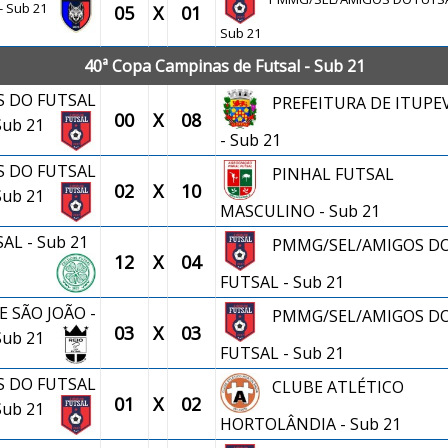
- Sub 21
05
X
01
Sub 21
40ª Copa Campinas de Futsal - Sub 21
 DO FUTSAL
PREFEITURA DE ITUPE
00
X
08
 Sub 21
- Sub 21
 DO FUTSAL
PINHAL FUTSAL
02
X
10
 Sub 21
MASCULINO - Sub 21
AL - Sub 21
PMMG/SEL/AMIGOS D
12
X
04
FUTSAL - Sub 21
E SÃO JOÃO -
PMMG/SEL/AMIGOS D
03
X
03
Sub 21
FUTSAL - Sub 21
 DO FUTSAL
CLUBE ATLÉTICO
01
X
02
 Sub 21
HORTOLÂNDIA - Sub 21