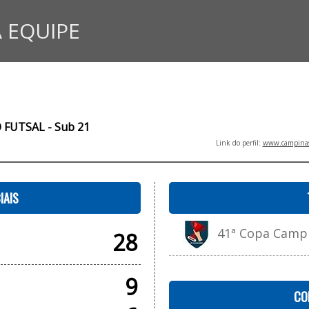
 EQUIPE
FUTSAL - Sub 21
Link do perfil:
www.campinasf
IAIS
41ª Copa Campin
28
9
CO