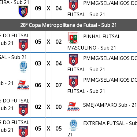
RA - Sub 21
PMMG/SEL/AMIGOS D
09
X
04
FUTSAL - Sub 21
28ª Copa Metropolitana de Futsal - Sub 21
 DO FUTSAL
PINHAL FUTSAL
05
X
02
 Sub 21
MASCULINO - Sub 21
AL - Sub 21
PMMG/SEL/AMIGOS D
03
X
04
FUTSAL - Sub 21
PMMG/SEL/AMIGOS D
b - 21
06
X
07
FUTSAL - Sub 21
 DO FUTSAL
SMEJ/AMPARO Sub - 21
02
X
00
 Sub 21
 DO FUTSAL
EXTREMA FUTSAL - Su
05
X
05
 Sub 21
21