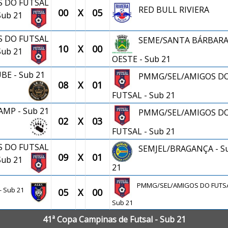
 DO FUTSAL
RED BULL RIVIERA
00
X
05
 Sub 21
 DO FUTSAL
SEME/SANTA BÁRBARA
10
X
00
 Sub 21
OESTE - Sub 21
BE - Sub 21
PMMG/SEL/AMIGOS D
08
X
01
FUTSAL - Sub 21
MP - Sub 21
PMMG/SEL/AMIGOS D
02
X
03
FUTSAL - Sub 21
 DO FUTSAL
SEMJEL/BRAGANÇA - S
09
X
01
 Sub 21
21
PMMG/SEL/AMIGOS DO FUTSA
- Sub 21
05
X
00
Sub 21
41ª Copa Campinas de Futsal - Sub 21