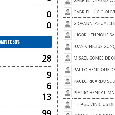
GABRIEL DE ASSIS C
0
GABRIEL LÚCIO OLIV
0
GIOVANNI AHUALLI
HIGOR HENRIQUE S
 AMISTOSOS
JUAN VINICIUS GON
28
MISAEL GOMES DE OL
PAULO HENRIQUE DE 
9
PAULO RICARDO SO
6
PIETRO HENRY LIMA
13
THIAGO VINÍCIUS D
99