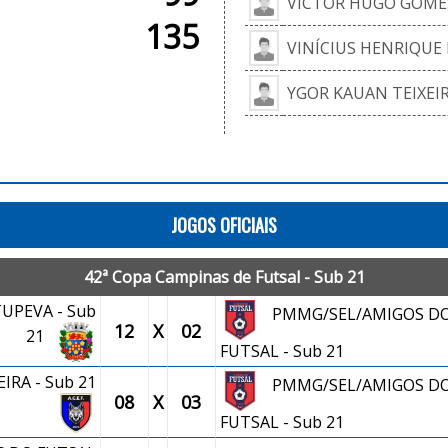
VICTOR HUGO GOME
135
VINÍCIUS HENRIQUE 
YGOR KAUAN TEIXEI
JOGOS OFICIAIS
42ª Copa Campinas de Futsal - Sub 21
TUPEVA - Sub
PMMG/SEL/AMIGOS D
12
X
02
21
FUTSAL - Sub 21
RA - Sub 21
PMMG/SEL/AMIGOS D
08
X
03
FUTSAL - Sub 21