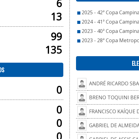
6
2025 - 42ª Copa Campinas
13
2024 - 41ª Copa Campinas
2023 - 40ª Copa Campinas
99
2023 - 28ª Copa Metropol
135
EL
OS
ANDRÉ RICARDO SBA
0
BRENO TOQUINI BE
0
FRANCISCO KAÍQUE 
0
GABRIEL DE ALMEID
0