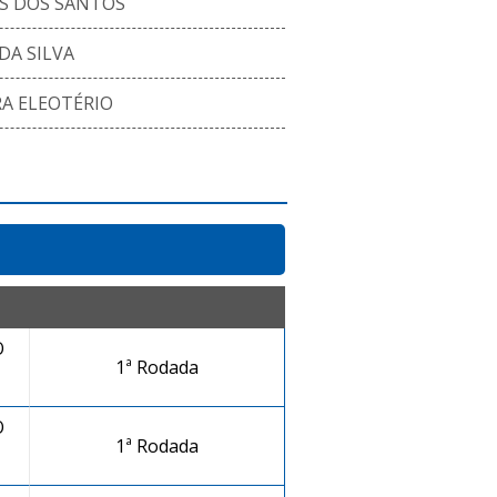
S DOS SANTOS
DA SILVA
RA ELEOTÉRIO
O
1ª Rodada
O
1ª Rodada