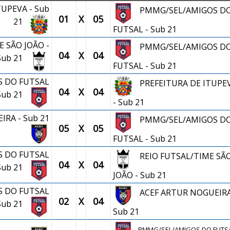
TUPEVA - Sub
PMMG/SEL/AMIGOS D
01
X
05
21
FUTSAL - Sub 21
E SÃO JOÃO -
PMMG/SEL/AMIGOS D
04
X
04
Sub 21
FUTSAL - Sub 21
 DO FUTSAL
PREFEITURA DE ITUPE
04
X
04
 Sub 21
- Sub 21
RA - Sub 21
PMMG/SEL/AMIGOS D
05
X
05
FUTSAL - Sub 21
 DO FUTSAL
REIO FUTSAL/TIME SÃ
04
X
04
 Sub 21
JOÃO - Sub 21
 DO FUTSAL
ACEF ARTUR NOGUEIRA
02
X
04
 Sub 21
Sub 21
PMMG/SEL/AMIGOS DO FUTSA