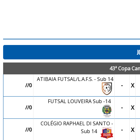
J
43ª Copa Cam
ATIBAIA FUTSAL/L.A.F.S. - Sub 14
-
X
//0
FUTSAL LOUVEIRA Sub -14
-
X
//0
COLÉGIO RAPHAEL DI SANTO -
-
X
//0
Sub 14