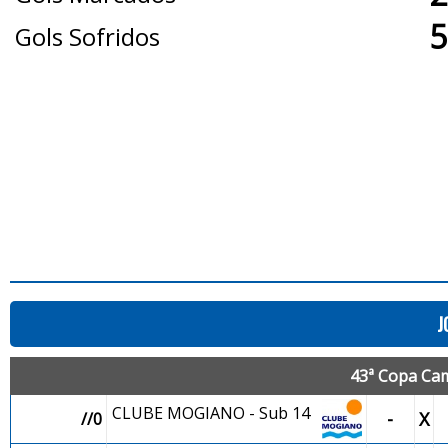
5
Gols Sofridos
J
43ª Copa Cam
CLUBE MOGIANO - Sub 14
-
X
//0