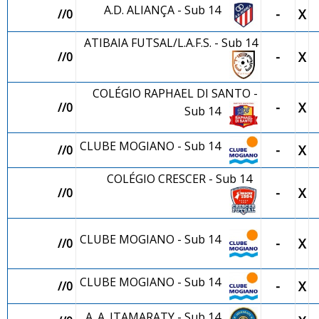
A.D. ALIANÇA - Sub 14
-
X
//0
ATIBAIA FUTSAL/L.A.F.S. - Sub 14
-
X
//0
COLÉGIO RAPHAEL DI SANTO -
-
X
//0
Sub 14
CLUBE MOGIANO - Sub 14
-
X
//0
COLÉGIO CRESCER - Sub 14
-
X
//0
CLUBE MOGIANO - Sub 14
-
X
//0
CLUBE MOGIANO - Sub 14
-
X
//0
A. A. ITAMARATY - Sub 14