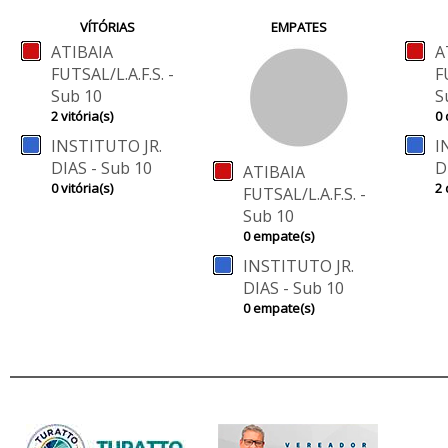
VÍTÓRIAS
EMPATES
ATIBAIA
A
FUTSAL/L.A.F.S. -
F
Sub 10
S
2 vitória(s)
0 
INSTITUTO JR.
I
DIAS - Sub 10
D
ATIBAIA
0 vitória(s)
2 
FUTSAL/L.A.F.S. -
Sub 10
0 empate(s)
INSTITUTO JR.
DIAS - Sub 10
0 empate(s)