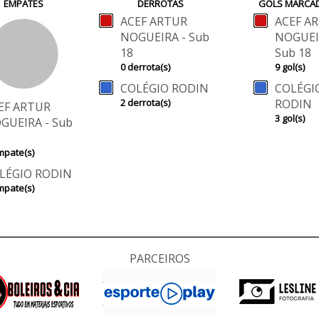
EMPATES
DERROTAS
GOLS MARCA
ACEF ARTUR
ACEF A
NOGUEIRA - Sub
NOGUEI
18
Sub 18
0 derrota(s)
9 gol(s)
COLÉGIO RODIN
COLÉGI
2 derrota(s)
RODIN
EF ARTUR
3 gol(s)
GUEIRA - Sub
mpate(s)
LÉGIO RODIN
mpate(s)
PARCEIROS