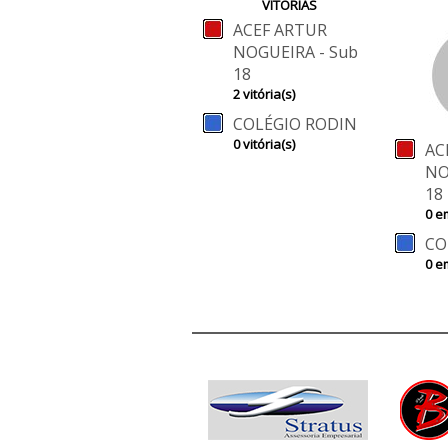
VÍTÓRIAS
ACEF ARTUR
NOGUEIRA - Sub
18
2 vitória(s)
COLÉGIO RODIN
0 vitória(s)
AC
NO
18
0 e
CO
0 e