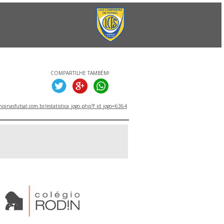
COMPARTILHE TAMBÉM!
inasfutsal.com.br/estatistica_jogo.php?f_id_jogo=6364