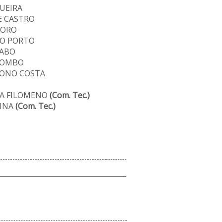
UEIRA
E CASTRO
TORO
IO PORTO
ZABO
LOMBO
UONO COSTA
DA FILOMENO
(Com. Tec.)
RINA
(Com. Tec.)