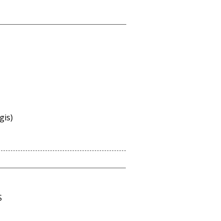
gis)
S