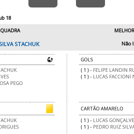
ub 18
 QUADRA
MELHOR
SILVA STACHUK
Não 
GOLS
STACHUK
( 1 ) -
FELIPE LANDIN 
LVES
( 1 ) -
LUCAS FACCIONI
OSA PEGO
CARTÃO AMARELO
STACHUK
( 1 ) -
LUCAS GONÇALVE
DRIGUES
( 1 ) -
PEDRO RUIZ SILV