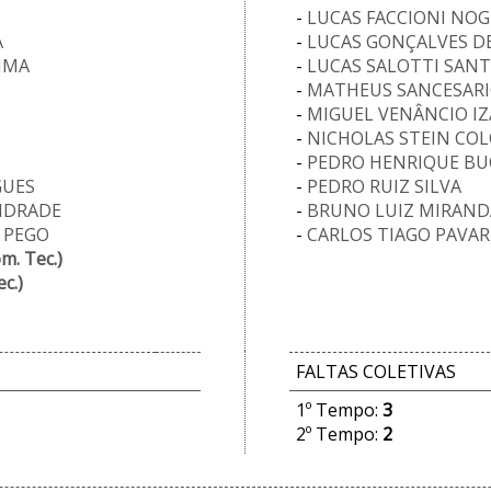
-
LUCAS FACCIONI NOG
A
-
LUCAS GONÇALVES D
IMA
-
LUCAS SALOTTI SAN
-
MATHEUS SANCESAR
-
MIGUEL VENÂNCIO I
-
NICHOLAS STEIN CO
-
PEDRO HENRIQUE B
GUES
-
PEDRO RUIZ SILVA
ANDRADE
-
BRUNO LUIZ MIRAN
 PEGO
-
CARLOS TIAGO PAVA
m. Tec.)
c.)
FALTAS COLETIVAS
1º Tempo:
3
2º Tempo:
2