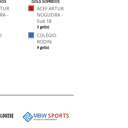
DOS
GOLS SOFRIDOS
RTUR
ACEF ARTUR
RA -
NOGUEIRA -
Sub 18
3 gol(s)
O
COLÉGIO
RODIN
9 gol(s)