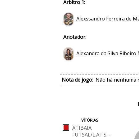
Árbitro 1:
Alexssandro Ferreira de Ma
Anotador:
Alexandra da Silva Ribeiro
Nota de jogo:
Não há nenhuma no
VÍTÓRIAS
ATIBAIA
FUTSAL/L.A.F.S. -