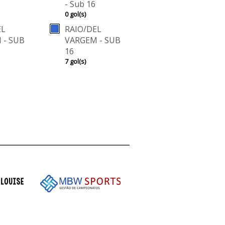
- Sub 16
0 gol(s)
EL
RAIO/DEL
 - SUB
VARGEM - SUB
16
7 gol(s)