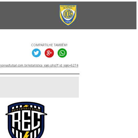
COMPARTILHE TAMBÉM!
inasfutsal.com.br/estatistica_jogo.php?f_id_jogo=6274