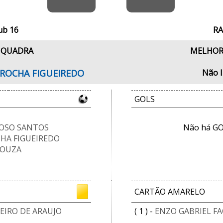
ub 16
RA
 QUADRA
MELHOR
 ROCHA FIGUEIREDO
Não 
GOLS
DOSO SANTOS
Não há GO
CHA FIGUEIREDO
SOUZA
CARTÃO AMARELO
EIRO DE ARAUJO
( 1 ) -
ENZO GABRIEL F