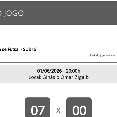
 JOGO
 de Futsal - SUB16
Link do jogo:
www.camp
01/06/2026 - 20:00h
Local: Ginásio Omar Zigaib
07
00
X