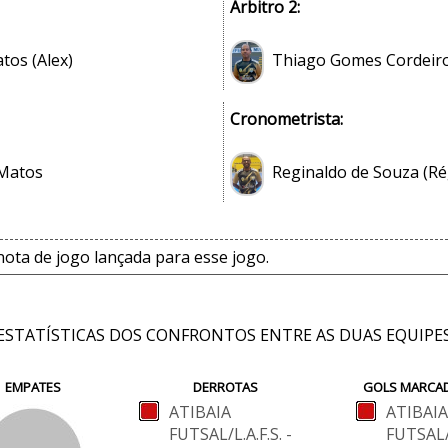
Árbitro 2:
tos (Alex)
Thiago Gomes Cordeir
Cronometrista:
 Matos
Reginaldo de Souza (Ré
ta de jogo lançada para esse jogo.
ESTATÍSTICAS DOS CONFRONTOS ENTRE AS DUAS EQUIPE
EMPATES
DERROTAS
GOLS MARCA
ATIBAIA
ATIBAIA
FUTSAL/L.A.F.S. -
FUTSAL/L