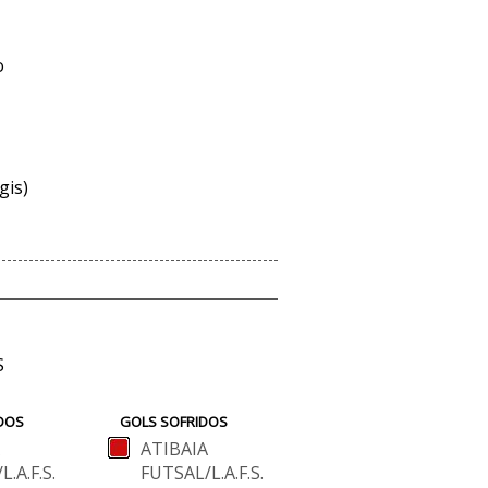
o
gis)
S
DOS
GOLS SOFRIDOS
ATIBAIA
.A.F.S.
FUTSAL/L.A.F.S.