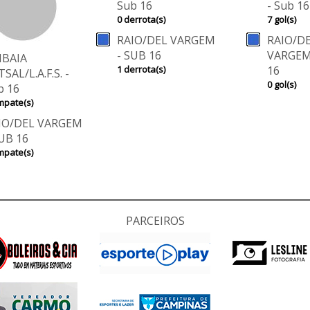
Sub 16
- Sub 16
0 derrota(s)
7 gol(s)
RAIO/DEL VARGEM
RAIO/D
- SUB 16
VARGEM
IBAIA
1 derrota(s)
16
SAL/L.A.F.S. -
0 gol(s)
b 16
mpate(s)
IO/DEL VARGEM
SUB 16
mpate(s)
PARCEIROS