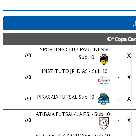
J
43ª Copa Cam
SPORTING CLUB PAULINENSE
-
X
//0
Sub 10
INSTITUTO JR. DIAS - Sub 10
-
X
//0
PIRACAIA FUTSAL Sub 10
-
X
//0
ATIBAIA FUTSAL/L.A.F.S. - Sub 10
-
X
//0
SLP - SE LIGA NO PASSE - Sub 10