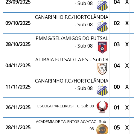
04
X
23/09/2025
- Sub 08
CANARINHO F.C./HORTOLÂNDIA
02
X
09/10/2025
- Sub 08
PMMG/SEL/AMIGOS DO FUTSAL
03
X
28/10/2025
- Sub 08
ATIBAIA FUTSAL/L.A.F.S. - Sub 08
04
X
04/11/2025
CANARINHO F.C./HORTOLÂNDIA
00
X
11/11/2025
- Sub 08
ESCOLA PARCEIROS F. C. Sub 08
01
X
26/11/2025
ACADEMIA DE TALENTOS AC/ATAC - Sub -
05
X
28/11/2025
08