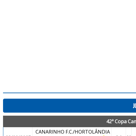
J
42ª Copa Cam
CANARINHO F.C./HORTOLÂNDIA