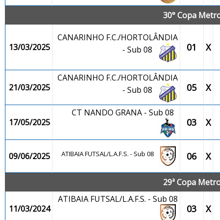
30° Copa Metrop
CANARINHO F.C./HORTOLÂNDIA
01
X
13/03/2025
- Sub 08
CANARINHO F.C./HORTOLÂNDIA
05
X
21/03/2025
- Sub 08
CT NANDO GRANA - Sub 08
03
X
17/05/2025
ATIBAIA FUTSAL/L.A.F.S. - Sub 08
06
X
09/06/2025
29ª Copa Metrop
ATIBAIA FUTSAL/L.A.F.S. - Sub 08
03
X
11/03/2024