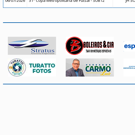
06/07/2026
31° Copa Metropolitana de Futsal - SUB12
JH S