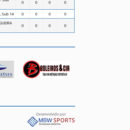
0
0
0
0
L Sub 14
0
0
0
0
GUEIRA
0
0
0
0
Desenvolvido por