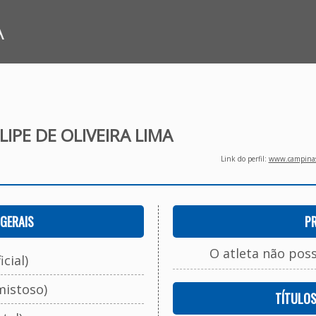
A
LIPE DE OLIVEIRA LIMA
Link do perfil:
www.campinasf
GERAIS
P
O atleta não pos
cial)
mistoso)
TÍTULO