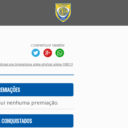
COMPARTILHE TAMBÉM!
utsal.com.br/estatistica_atleta.php?cod_atleta=108013
REMIAÇÕES
sui nenhuma premiação.
S CONQUISTADOS