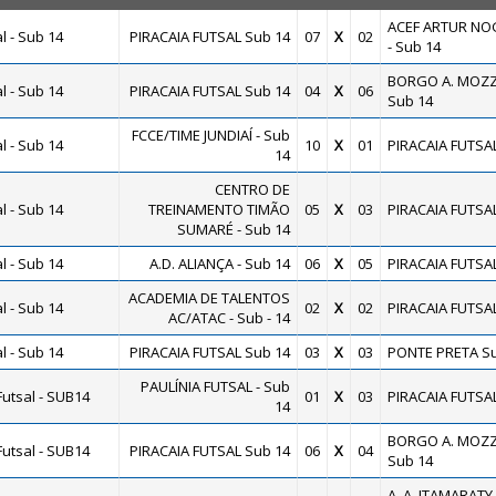
ACEF ARTUR NO
 - Sub 14
PIRACAIA FUTSAL Sub 14
07
X
02
- Sub 14
BORGO A. MOZZ
 - Sub 14
PIRACAIA FUTSAL Sub 14
04
X
06
Sub 14
FCCE/TIME JUNDIAÍ - Sub
 - Sub 14
10
X
01
PIRACAIA FUTSA
14
CENTRO DE
 - Sub 14
TREINAMENTO TIMÃO
05
X
03
PIRACAIA FUTSA
SUMARÉ - Sub 14
 - Sub 14
A.D. ALIANÇA - Sub 14
06
X
05
PIRACAIA FUTSA
ACADEMIA DE TALENTOS
 - Sub 14
02
X
02
PIRACAIA FUTSA
AC/ATAC - Sub - 14
 - Sub 14
PIRACAIA FUTSAL Sub 14
03
X
03
PONTE PRETA Su
PAULÍNIA FUTSAL - Sub
utsal - SUB14
01
X
03
PIRACAIA FUTSA
14
BORGO A. MOZZ
utsal - SUB14
PIRACAIA FUTSAL Sub 14
06
X
04
Sub 14
A. A. ITAMARATY 