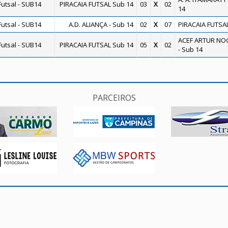
utsal - SUB14
PIRACAIA FUTSAL Sub 14
03
X
02
14
utsal - SUB14
A.D. ALIANÇA - Sub 14
02
X
07
PIRACAIA FUTSA
ACEF ARTUR NO
utsal - SUB14
PIRACAIA FUTSAL Sub 14
05
X
02
- Sub 14
PARCEIROS