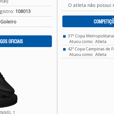
tal)
O atleta não possui 
gistro:
108013
COMPETIÇÕ
:
Goleiro
31° Copa Metropolitana 
OGOS OFICIAIS
Atuou como: Atleta
42ª Copa Campinas de Fu
Atuou como: Atleta
NíVEL 1