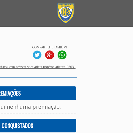
COMPARTILHE TAMBÉM!
utsal.com.br/estatistica_atleta.php?cod_atleta=106631
REMIAÇÕES
sui nenhuma premiação.
S CONQUISTADOS