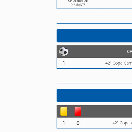
CHUTEIRA DE
DIAMANTE
C
1
42ª Copa Camp
1
0
42ª Copa 