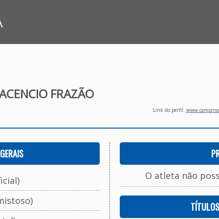
A
ACENCIO FRAZÃO
Link do perfil:
www.campinasf
GERAIS
P
O atleta não pos
cial)
mistoso)
TÍTULO