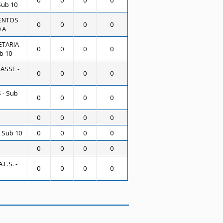
0
0
0
0
Sub 10
ENTOS
0
0
0
0
 A
ETARIA
0
0
0
0
b 10
PASSE -
0
0
0
0
 - Sub
0
0
0
0
0
0
0
0
 Sub 10
0
0
0
0
0
0
0
0
F.S. -
0
0
0
0