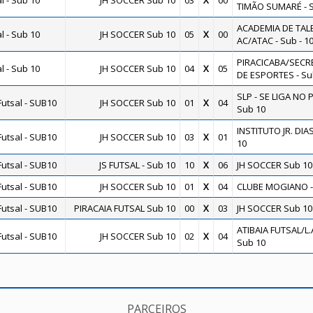
 - Sub 10
JH SOCCER Sub 10
03
X
00
TIMÃO SUMARÉ - 
ACADEMIA DE TAL
 - Sub 10
JH SOCCER Sub 10
05
X
00
AC/ATAC - Sub - 10
PIRACICABA/SECR
 - Sub 10
JH SOCCER Sub 10
04
X
05
DE ESPORTES - Su
SLP - SE LIGA NO 
utsal - SUB10
JH SOCCER Sub 10
01
X
04
Sub 10
INSTITUTO JR. DIAS
utsal - SUB10
JH SOCCER Sub 10
03
X
01
10
utsal - SUB10
JS FUTSAL - Sub 10
10
X
06
JH SOCCER Sub 10
utsal - SUB10
JH SOCCER Sub 10
01
X
04
CLUBE MOGIANO -
utsal - SUB10
PIRACAIA FUTSAL Sub 10
00
X
03
JH SOCCER Sub 10
ATIBAIA FUTSAL/L.A.
utsal - SUB10
JH SOCCER Sub 10
02
X
04
Sub 10
PARCEIROS