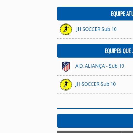
EQUIPE AT
JH SOCCER Sub 10
EQUIPES QUE
A.D. ALIANÇA - Sub 10
JH SOCCER Sub 10