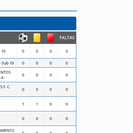
FALTAS
 10
0
0
0
0
 Sub 10
0
0
0
0
ENTOS
0
0
0
0
 A
 F. C.
0
0
0
0
1
1
0
0
0
0
0
0
NAMENTO