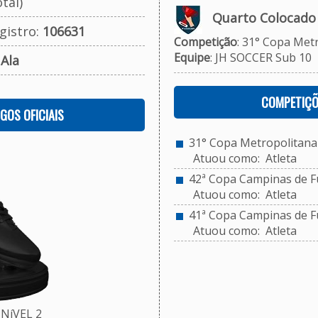
tal)
Quarto Colocado
gistro:
106631
Competição
: 31° Copa Met
Equipe
: JH SOCCER Sub 10
:
Ala
COMPETIÇÕ
OGOS OFICIAIS
31° Copa Metropolitana 
Atuou como: Atleta
42ª Copa Campinas de Fu
Atuou como: Atleta
41ª Copa Campinas de Fu
Atuou como: Atleta
NíVEL 2