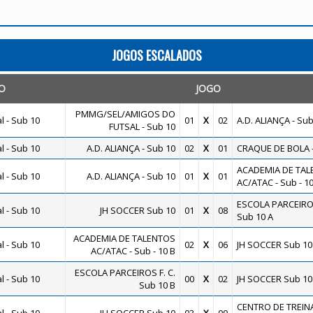
JOGOS ESCALADOS
O
JOGO
PMMG/SEL/AMIGOS DO
 - Sub 10
01
X
02
A.D. ALIANÇA - Sub
FUTSAL - Sub 10
 - Sub 10
A.D. ALIANÇA - Sub 10
02
X
01
CRAQUE DE BOLA -
ACADEMIA DE TAL
 - Sub 10
A.D. ALIANÇA - Sub 10
01
X
01
AC/ATAC - Sub - 10
ESCOLA PARCEIROS
 - Sub 10
JH SOCCER Sub 10
01
X
08
Sub 10 A
ACADEMIA DE TALENTOS
 - Sub 10
02
X
06
JH SOCCER Sub 10
AC/ATAC - Sub - 10 B
ESCOLA PARCEIROS F. C.
 - Sub 10
00
X
02
JH SOCCER Sub 10
Sub 10 B
CENTRO DE TREI