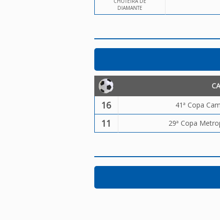
CHUTEIRA DE
DIAMANTE
C
16
41ª Copa Camp
11
29ª Copa Metrop