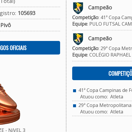
Total)
Campeão
gistro:
105693
Competição
: 41ª Copa Camp
Equipe
: PULO FUTSAL CAM
:
Pivô
Campeão
OGOS OFICIAIS
Competição
: 29ª Copa Metr
Equipe
: COLÉGIO RAPHAEL 
COMPETIÇÕ
41ª Copa Campinas de Fu
Atuou como: Atleta
29ª Copa Metropolitana d
Atuou como: Atleta
 - NíVEL 3