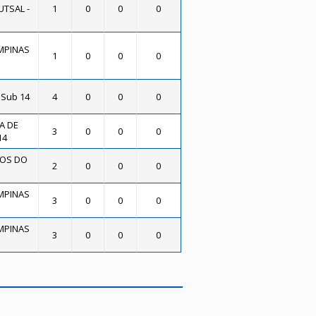
UTSAL -
1
0
0
0
MPINAS
1
0
0
0
 Sub 14
4
0
0
0
A DE
3
0
0
0
14
OS DO
2
0
0
0
MPINAS
3
0
0
0
MPINAS
3
0
0
0