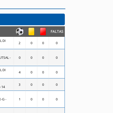
FALTAS
L DI
2
0
0
0
UTSAL -
0
0
0
0
L DI
4
0
0
0
3
0
0
0
 14
-G -
1
0
0
0