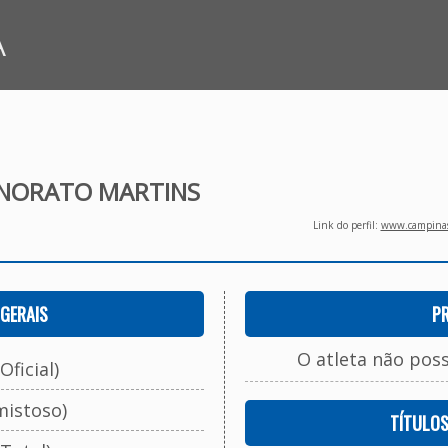
A
ONORATO MARTINS
Link do perfil:
www.campinasf
GERAIS
P
O atleta não pos
Oficial)
mistoso)
TÍTULO