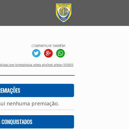
COMPARTILHE TAMBÉM!
utsal.com.br/estatistica_atleta.php?cod_atleta=105693
REMIAÇÕES
sui nenhuma premiação.
S CONQUISTADOS