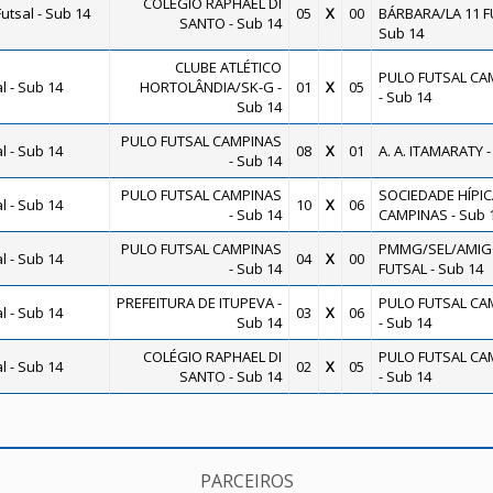
COLÉGIO RAPHAEL DI
utsal - Sub 14
05
X
00
BÁRBARA/LA 11 F
SANTO - Sub 14
Sub 14
CLUBE ATLÉTICO
PULO FUTSAL CA
 - Sub 14
HORTOLÂNDIA/SK-G -
01
X
05
- Sub 14
Sub 14
PULO FUTSAL CAMPINAS
 - Sub 14
08
X
01
A. A. ITAMARATY -
- Sub 14
PULO FUTSAL CAMPINAS
SOCIEDADE HÍPIC
 - Sub 14
10
X
06
- Sub 14
CAMPINAS - Sub 
PULO FUTSAL CAMPINAS
PMMG/SEL/AMIG
 - Sub 14
04
X
00
- Sub 14
FUTSAL - Sub 14
PREFEITURA DE ITUPEVA -
PULO FUTSAL CA
 - Sub 14
03
X
06
Sub 14
- Sub 14
COLÉGIO RAPHAEL DI
PULO FUTSAL CA
 - Sub 14
02
X
05
SANTO - Sub 14
- Sub 14
PARCEIROS