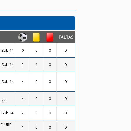
FALTAS
 Sub 14
0
0
0
0
 Sub 14
3
1
0
0
 Sub 14
4
0
0
0
4
0
0
0
 14
 Sub 14
2
0
0
0
 CLUBE
1
0
0
0