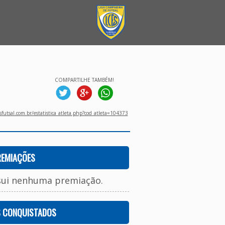
COMPARTILHE TAMBÉM!
utsal.com.br/estatistica_atleta.php?cod_atleta=104373
REMIAÇÕES
sui nenhuma premiação.
S CONQUISTADOS