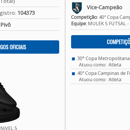
Total)
Vice-Campeão
gistro:
104373
Competição
: 40ª Copa Camp
Equipe
: MULEK S FUTSAL -
:
Pivô
COMPETIÇÕ
OGOS OFICIAIS
30° Copa Metropolitana d
Atuou como: Atleta
40ª Copa Campinas de Fu
Atuou como: Atleta
NíVEL 5