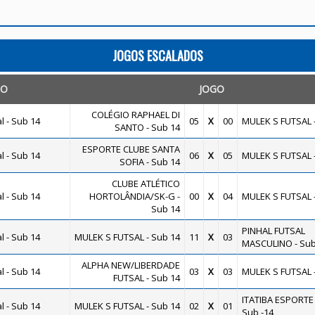
JOGOS ESCALADOS
TO
JOGO
COLÉGIO RAPHAEL DI
 - Sub 14
05
X
00
MULEK S FUTSAL -
SANTO - Sub 14
ESPORTE CLUBE SANTA
 - Sub 14
06
X
05
MULEK S FUTSAL -
SOFIA - Sub 14
CLUBE ATLÉTICO
 - Sub 14
HORTOLÂNDIA/SK-G -
00
X
04
MULEK S FUTSAL -
Sub 14
PINHAL FUTSAL
 - Sub 14
MULEK S FUTSAL - Sub 14
11
X
03
MASCULINO - Sub
ALPHA NEW/LIBERDADE
 - Sub 14
03
X
03
MULEK S FUTSAL -
FUTSAL - Sub 14
ITATIBA ESPORTE
 - Sub 14
MULEK S FUTSAL - Sub 14
02
X
01
Sub -14