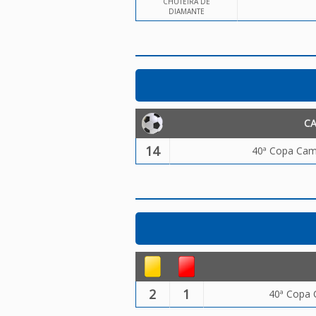
CHUTEIRA DE
DIAMANTE
C
14
40ª Copa Camp
2
1
40ª Copa 