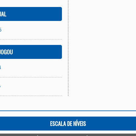
UAL
6
 JOGOU
4
6
ESCALA DE NÍVEIS