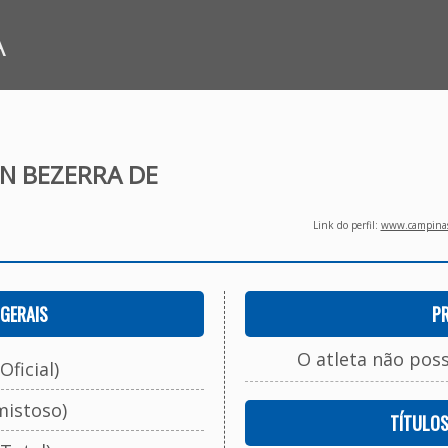
A
N BEZERRA DE
Link do perfil:
www.campinasf
GERAIS
P
O atleta não pos
Oficial)
mistoso)
TÍTULO