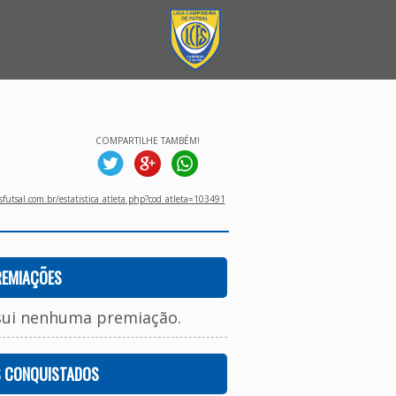
COMPARTILHE TAMBÉM!
utsal.com.br/estatistica_atleta.php?cod_atleta=103491
REMIAÇÕES
sui nenhuma premiação.
S CONQUISTADOS