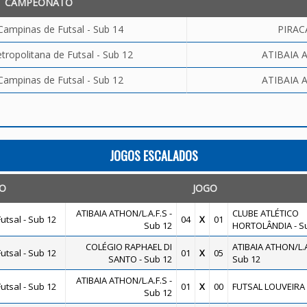
CAMPEONATO
Campinas de Futsal - Sub 14
PIRAC
ropolitana de Futsal - Sub 12
ATIBAIA A
Campinas de Futsal - Sub 12
ATIBAIA A
JOGOS ESCALADOS
O
JOGO
ATIBAIA ATHON/L.A.F.S -
CLUBE ATLÉTICO
utsal - Sub 12
04
X
01
Sub 12
HORTOLÂNDIA - S
COLÉGIO RAPHAEL DI
ATIBAIA ATHON/L.A
utsal - Sub 12
01
X
05
SANTO - Sub 12
Sub 12
ATIBAIA ATHON/L.A.F.S -
utsal - Sub 12
01
X
00
FUTSAL LOUVEIRA 
Sub 12