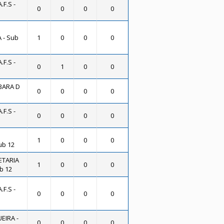
.F.S -
0
0
0
0
 - Sub
1
0
0
0
.F.S -
0
1
0
0
BARA D
0
0
0
0
.F.S -
0
0
0
0
1
0
0
0
ub 12
ETARIA
1
0
0
0
b 12
.F.S -
0
0
0
0
EIRA -
0
0
0
0