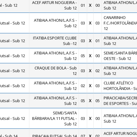
ACEF ARTUR NOGUEIRA -
ATIBAIA ATHON/L.A
 - Sub 12
01
X
00
Sub 12
Sub 12
CANARINHO
ATIBAIA ATHON/L.A.F.S -
utsal - Sub 12
03
X
03
F.C./HORTOLÂNDIA
Sub 12
12
ITATIBA ESPORTE CLUBE
ATIBAIA ATHON/L.A
utsal - Sub 12
03
X
01
Sub -12
Sub 12
ATIBAIA ATHON/L.A.F.S -
SEME/SANTA BÁR
utsal - Sub 12
05
X
00
Sub 12
OESTE - Sub 12
CRAQUE DE BOLA - Sub
ATIBAIA ATHON/L.A
utsal - Sub 12
03
X
02
12
Sub 12
ATIBAIA ATHON/L.A.F.S -
CLUBE ATLÉTICO
utsal - Sub 12
02
X
03
Sub 12
HORTOLÂNDIA - S
ATIBAIA ATHON/L.A.F.S -
PIRACICABA/SECR
utsal - Sub 12
05
X
05
Sub 12
DE ESPORTES - Su
SEME/SANTA
ATIBAIA ATHON/L.A
utsal - Sub 12
BÁRBARA/LA 11 FUTSAL -
03
X
00
Sub 12
Sub 12
ACEF ARTUR NOGU
 - Sub 14
PIRACAIA FUTSAL Sub 14
07
X
02