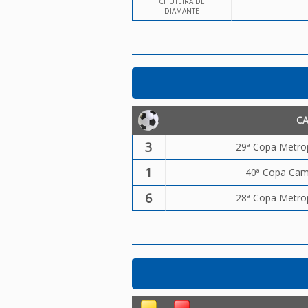
CHUTEIRA DE
DIAMANTE
C
3
29ª Copa Metrop
1
40ª Copa Camp
6
28ª Copa Metrop