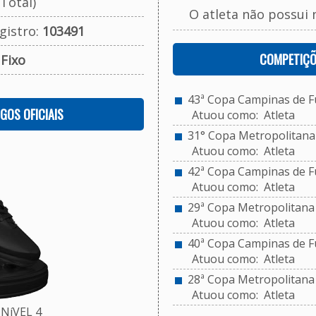
Total)
O atleta não possui 
gistro:
103491
COMPETIÇÕ
:
Fixo
43ª Copa Campinas de Fu
OGOS OFICIAIS
Atuou como: Atleta
31° Copa Metropolitana 
Atuou como: Atleta
42ª Copa Campinas de Fu
Atuou como: Atleta
29ª Copa Metropolitana d
Atuou como: Atleta
40ª Copa Campinas de Fu
Atuou como: Atleta
28ª Copa Metropolitana d
Atuou como: Atleta
NíVEL 4