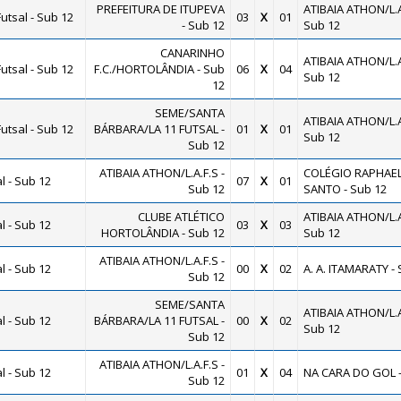
PREFEITURA DE ITUPEVA
ATIBAIA ATHON/L.A
utsal - Sub 12
03
X
01
- Sub 12
Sub 12
CANARINHO
ATIBAIA ATHON/L.A
utsal - Sub 12
F.C./HORTOLÂNDIA - Sub
06
X
04
Sub 12
12
SEME/SANTA
ATIBAIA ATHON/L.A
utsal - Sub 12
BÁRBARA/LA 11 FUTSAL -
01
X
01
Sub 12
Sub 12
ATIBAIA ATHON/L.A.F.S -
COLÉGIO RAPHAEL
 - Sub 12
07
X
01
Sub 12
SANTO - Sub 12
CLUBE ATLÉTICO
ATIBAIA ATHON/L.A
 - Sub 12
03
X
03
HORTOLÂNDIA - Sub 12
Sub 12
ATIBAIA ATHON/L.A.F.S -
 - Sub 12
00
X
02
A. A. ITAMARATY - 
Sub 12
SEME/SANTA
ATIBAIA ATHON/L.A
 - Sub 12
BÁRBARA/LA 11 FUTSAL -
00
X
02
Sub 12
Sub 12
ATIBAIA ATHON/L.A.F.S -
 - Sub 12
01
X
04
NA CARA DO GOL -
Sub 12