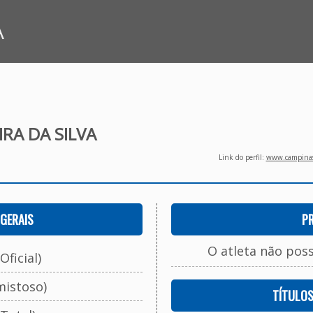
A
IRA DA SILVA
Link do perfil:
www.campinasf
GERAIS
P
O atleta não pos
Oficial)
mistoso)
TÍTULO