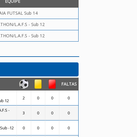
EQUIPE
AIA FUTSAL Sub 14
THON/L.A.F.S - Sub 12
THON/L.A.F.S - Sub 12
FALTAS
2
0
0
0
ub 12
.F.S -
3
0
0
0
Sub -12
0
0
0
0