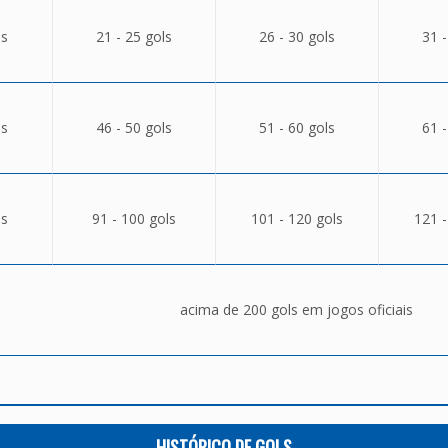
ls
21 - 25 gols
26 - 30 gols
31 -
ls
46 - 50 gols
51 - 60 gols
61 -
ls
91 - 100 gols
101 - 120 gols
121 -
acima de 200 gols em jogos oficiais
HISTÓRICO DE GOLS