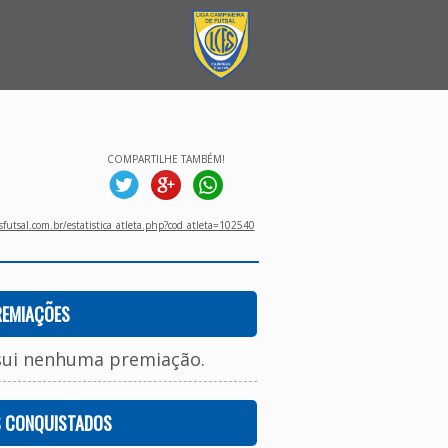
COMPARTILHE TAMBÉM!
utsal.com.br/estatistica_atleta.php?cod_atleta=102540
REMIAÇÕES
sui nenhuma premiação.
S CONQUISTADOS