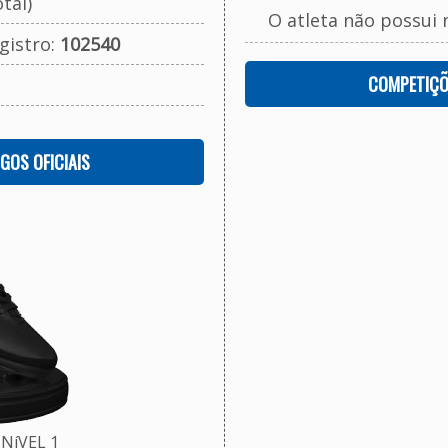
tal)
O atleta não possui 
gistro:
102540
COMPETIÇÕ
OGOS OFICIAIS
NíVEL 1