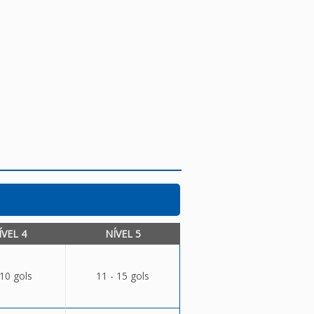
ÍVEL 4
NÍVEL 5
 10 gols
11 - 15 gols