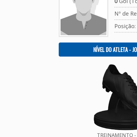
0
Gol (To
Nº de Re
Posição:
NÍVEL DO ATLETA - J
TREINAMENTO - 