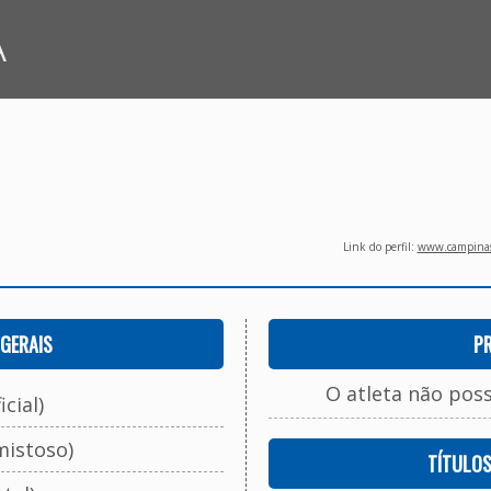
A
Link do perfil:
www.campinasf
GERAIS
P
O atleta não pos
cial)
mistoso)
TÍTULO