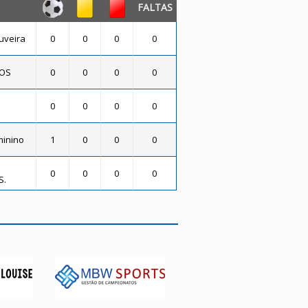
FALTAS
uveira
0
0
0
0
DOS
0
0
0
0
0
0
0
0
minino
1
0
0
0
0
0
0
0
S.