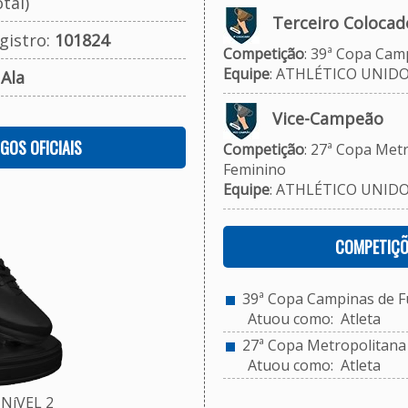
tal)
Terceiro Colocad
gistro:
101824
Competição
: 39ª Copa Camp
Equipe
: ATHLÉTICO UNID
:
Ala
Vice-Campeão
OGOS OFICIAIS
Competição
: 27ª Copa Metr
Feminino
Equipe
: ATHLÉTICO UNID
COMPETIÇÕ
39ª Copa Campinas de Fut
Atuou como: Atleta
27ª Copa Metropolitana d
Atuou como: Atleta
NíVEL 2