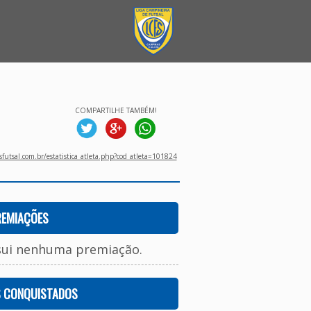
COMPARTILHE TAMBÉM!
utsal.com.br/estatistica_atleta.php?cod_atleta=101824
REMIAÇÕES
sui nenhuma premiação.
S CONQUISTADOS