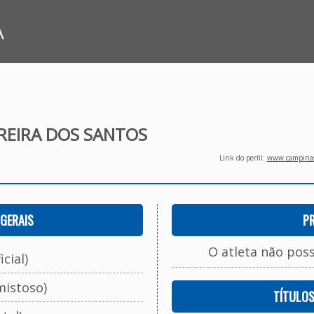
A
REIRA DOS SANTOS
Link do perfil:
www.campinasf
GERAIS
P
O atleta não pos
cial)
mistoso)
TÍTULO