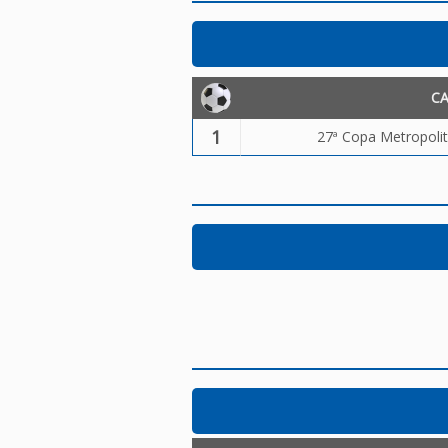
C
1
27ª Copa Metropolit