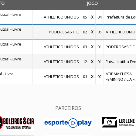
TO
JOGO
tsal - Livre
ATHLÉTICO UNIDOS
05
X
04
Prefeitura de Lo
tsal - Livre
PODEROSAS F.C.
02
X
05
ATHLÉTICO UNI
tsal - Livre
ATHLÉTICO UNIDOS
03
X
01
PODEROSAS F.C.
tsal - Livre
ATHLÉTICO UNIDOS
12
X
01
Futsal Itatiba Fe
 - Livre
ATIBAIA FUTSAL
ATHLÉTICO UNIDOS
01
X
02
FEMININO / L.A.F.
PARCEIROS