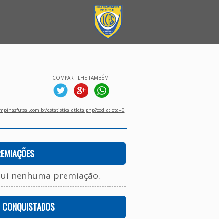
COMPARTILHE TAMBÉM!
pinasfutsal.com.br/estatistica_atleta.php?cod_atleta=0
REMIAÇÕES
sui nenhuma premiação.
S CONQUISTADOS