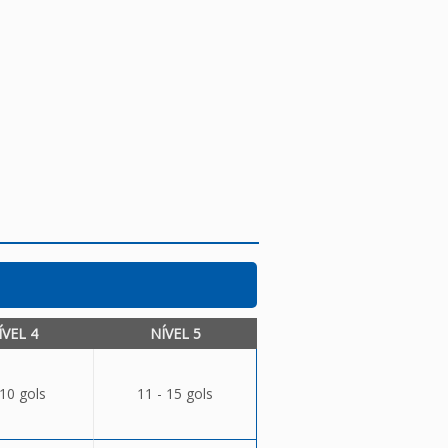
ÍVEL 4
NÍVEL 5
 10 gols
11 - 15 gols