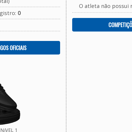
tal)
O atleta não possui 
gistro:
0
COMPETIÇÕ
OGOS OFICIAIS
NíVEL 1