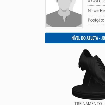
0
Gol (To
Nº de Re
Posição:
NÍVEL DO ATLETA - J
TREINAMENTO - 