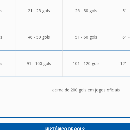
ls
21 - 25 gols
26 - 30 gols
31 -
ls
46 - 50 gols
51 - 60 gols
61 -
ls
91 - 100 gols
101 - 120 gols
121 -
acima de 200 gols em jogos oficiais
HISTÓRICO DE GOLS