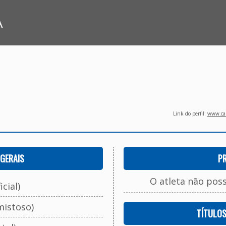
A
Link do perfil:
www.cam
GERAIS
P
O atleta não pos
cial)
mistoso)
TÍTULO