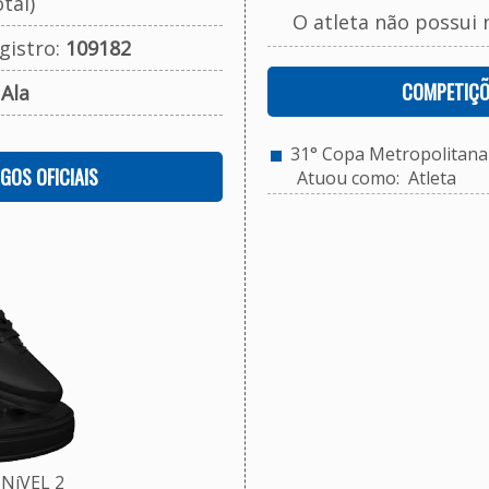
tal)
O atleta não possui 
gistro:
109182
COMPETIÇÕ
:
Ala
31° Copa Metropolitana 
OGOS OFICIAIS
Atuou como: Atleta
NíVEL 2