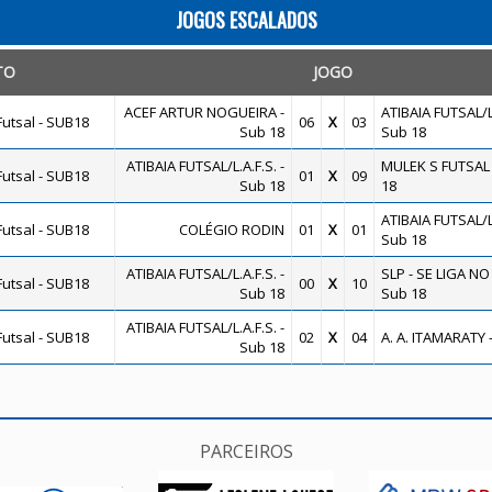
JOGOS ESCALADOS
TO
JOGO
ACEF ARTUR NOGUEIRA -
ATIBAIA FUTSAL/L.
utsal - SUB18
06
X
03
Sub 18
Sub 18
ATIBAIA FUTSAL/L.A.F.S. -
MULEK S FUTSAL 
utsal - SUB18
01
X
09
Sub 18
18
ATIBAIA FUTSAL/L.
utsal - SUB18
COLÉGIO RODIN
01
X
01
Sub 18
ATIBAIA FUTSAL/L.A.F.S. -
SLP - SE LIGA NO
utsal - SUB18
00
X
10
Sub 18
Sub 18
ATIBAIA FUTSAL/L.A.F.S. -
utsal - SUB18
02
X
04
A. A. ITAMARATY 
Sub 18
PARCEIROS