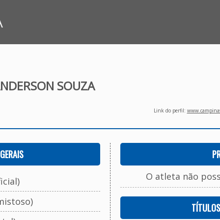
A
NDERSON SOUZA
Link do perfil:
www.campinasf
GERAIS
P
O atleta não pos
cial)
mistoso)
TÍTULO