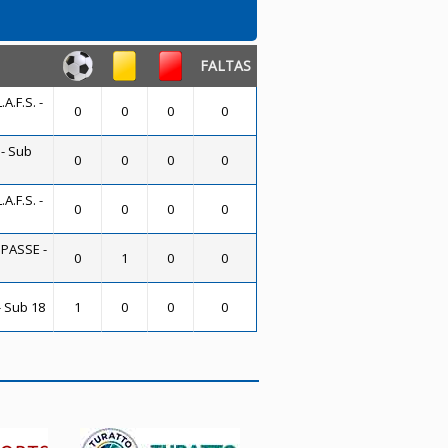
FALTAS
A.F.S. -
0
0
0
0
- Sub
0
0
0
0
A.F.S. -
0
0
0
0
 PASSE -
0
1
0
0
- Sub 18
1
0
0
0