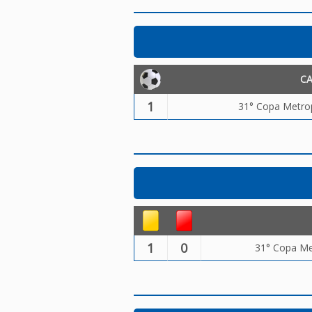
C
1
31° Copa Metrop
1
0
31° Copa Me