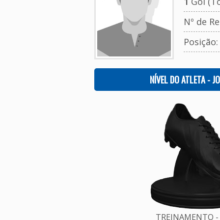
1
Gol (To
Nº de Re
Posição
NÍVEL DO ATLETA - J
TREINAMENTO - 