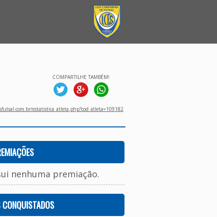
COMPARTILHE TAMBÉM!
utsal.com.br/estatistica_atleta.php?cod_atleta=109182
REMIAÇÕES
sui nenhuma premiação.
S CONQUISTADOS