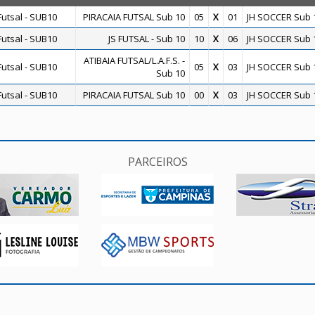
utsal - SUB10
PIRACAIA FUTSAL Sub 10
05
X
01
JH SOCCER Sub 
utsal - SUB10
JS FUTSAL - Sub 10
10
X
06
JH SOCCER Sub 
ATIBAIA FUTSAL/L.A.F.S. -
utsal - SUB10
05
X
03
JH SOCCER Sub 
Sub 10
utsal - SUB10
PIRACAIA FUTSAL Sub 10
00
X
03
JH SOCCER Sub 
PARCEIROS