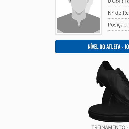
0
Gol (To
Nº de Re
Posição
NÍVEL DO ATLETA - J
TREINAMENTO - 