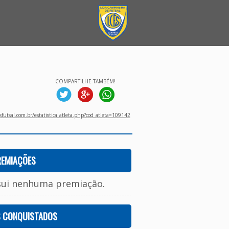
COMPARTILHE TAMBÉM!
utsal.com.br/estatistica_atleta.php?cod_atleta=109142
REMIAÇÕES
sui nenhuma premiação.
S CONQUISTADOS