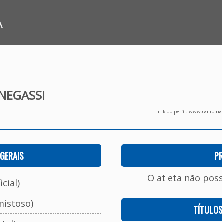
A
NEGASSI
Link do perfil:
www.campinasf
GERAIS
P
O atleta não pos
cial)
mistoso)
TÍTULO