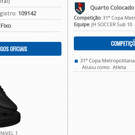
tal)
Quarto Colocado
gistro:
109142
Competição
: 31° Copa Met
Equipe
: JH SOCCER Sub 10
:
Fixo
COMPETIÇÕ
OGOS OFICIAIS
31° Copa Metropolitana 
Atuou como: Atleta
NíVEL 1