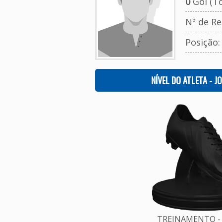
0
Gol (To
Nº de Re
Posição
NÍVEL DO ATLETA - J
TREINAMENTO - 