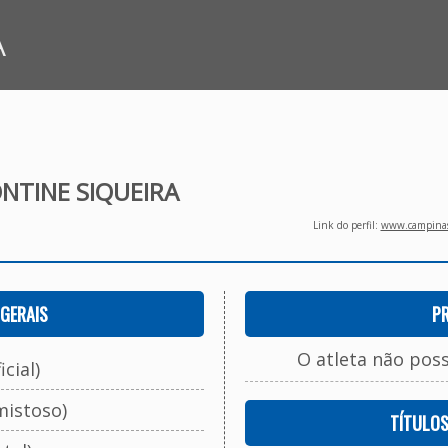
A
NTINE SIQUEIRA
Link do perfil:
www.campinasf
GERAIS
P
O atleta não pos
cial)
mistoso)
TÍTULO