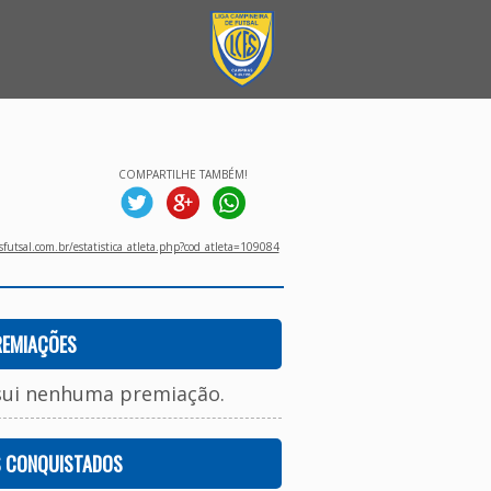
COMPARTILHE TAMBÉM!
utsal.com.br/estatistica_atleta.php?cod_atleta=109084
REMIAÇÕES
sui nenhuma premiação.
S CONQUISTADOS