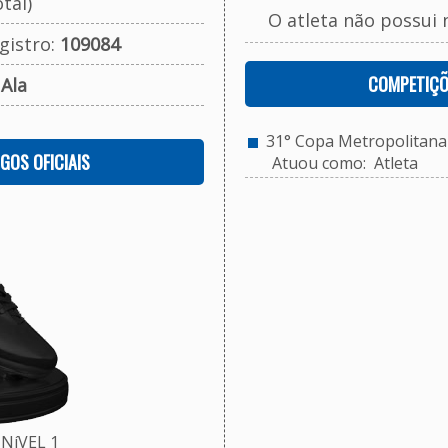
tal)
O atleta não possui 
gistro:
109084
COMPETIÇÕ
:
Ala
31° Copa Metropolitana 
OGOS OFICIAIS
Atuou como: Atleta
NíVEL 1