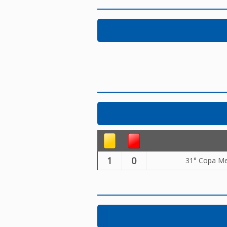
1
0
31° Copa Me