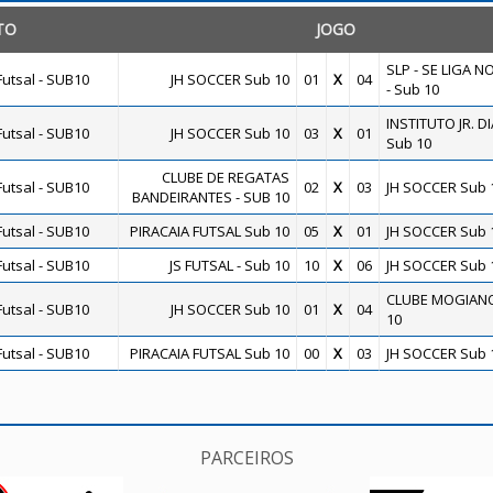
TO
JOGO
SLP - SE LIGA N
utsal - SUB10
JH SOCCER Sub 10
01
X
04
- Sub 10
INSTITUTO JR. DI
utsal - SUB10
JH SOCCER Sub 10
03
X
01
Sub 10
CLUBE DE REGATAS
utsal - SUB10
02
X
03
JH SOCCER Sub 
BANDEIRANTES - SUB 10
utsal - SUB10
PIRACAIA FUTSAL Sub 10
05
X
01
JH SOCCER Sub 
utsal - SUB10
JS FUTSAL - Sub 10
10
X
06
JH SOCCER Sub 
CLUBE MOGIANO
utsal - SUB10
JH SOCCER Sub 10
01
X
04
10
utsal - SUB10
PIRACAIA FUTSAL Sub 10
00
X
03
JH SOCCER Sub 
PARCEIROS