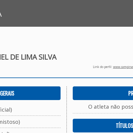
A
EL DE LIMA SILVA
Link do perfil:
www.campinasf
GERAIS
P
O atleta não pos
cial)
mistoso)
TÍTULO