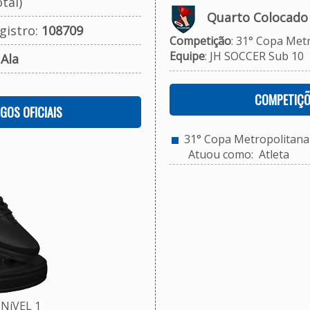
tal)
Quarto Colocado
gistro:
108709
Competição
: 31° Copa Met
Equipe
: JH SOCCER Sub 10
:
Ala
COMPETIÇÕ
OGOS OFICIAIS
31° Copa Metropolitana 
Atuou como: Atleta
NíVEL 1