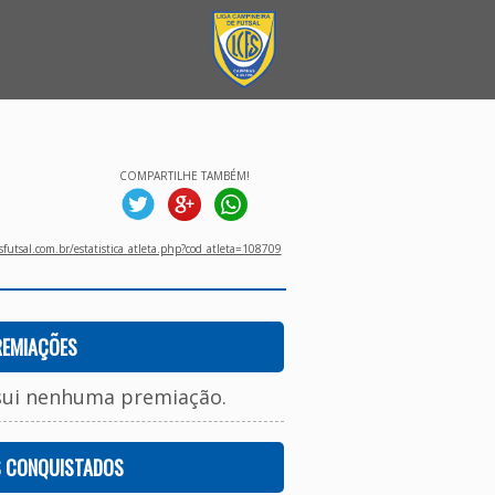
COMPARTILHE TAMBÉM!
utsal.com.br/estatistica_atleta.php?cod_atleta=108709
REMIAÇÕES
sui nenhuma premiação.
S CONQUISTADOS