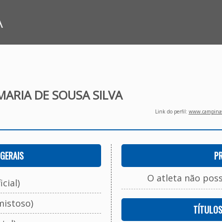
A
ARIA DE SOUSA SILVA
Link do perfil:
www.campinasf
GERAIS
P
O atleta não pos
cial)
mistoso)
TÍTULO