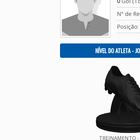
0
Gol (To
Nº de Re
Posição
NÍVEL DO ATLETA - J
TREINAMENTO - 