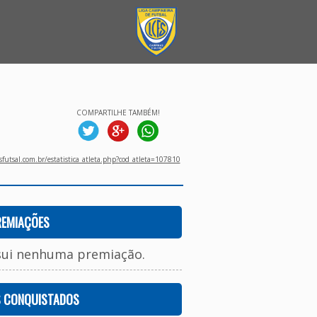
COMPARTILHE TAMBÉM!
utsal.com.br/estatistica_atleta.php?cod_atleta=107810
REMIAÇÕES
sui nenhuma premiação.
S CONQUISTADOS