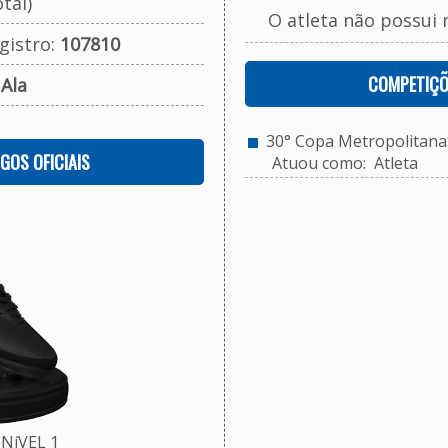
tal)
O atleta não possui 
gistro:
107810
COMPETIÇÕ
:
Ala
30° Copa Metropolitana d
OGOS OFICIAIS
Atuou como: Atleta
NíVEL 1