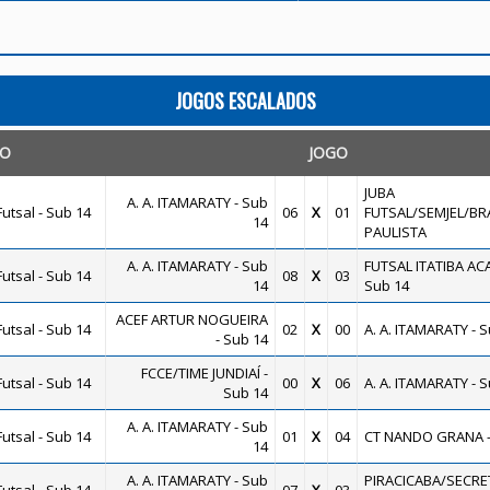
JOGOS ESCALADOS
O
JOGO
JUBA
A. A. ITAMARATY - Sub
utsal - Sub 14
06
X
01
FUTSAL/SEMJEL/B
14
PAULISTA
A. A. ITAMARATY - Sub
FUTSAL ITATIBA AC
utsal - Sub 14
08
X
03
14
Sub 14
ACEF ARTUR NOGUEIRA
utsal - Sub 14
02
X
00
A. A. ITAMARATY - 
- Sub 14
FCCE/TIME JUNDIAÍ -
utsal - Sub 14
00
X
06
A. A. ITAMARATY - 
Sub 14
A. A. ITAMARATY - Sub
utsal - Sub 14
01
X
04
CT NANDO GRANA -
14
A. A. ITAMARATY - Sub
PIRACICABA/SECRE