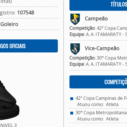
otal)
TÍTULO
gistro:
107548
Campeão
:
Goleiro
Competição
: 42ª Copa Camp
Equipe
: A. A. ITAMARATY - 
OGOS OFICIAIS
Vice-Campeão
Competição
: 30° Copa Metr
Equipe
: A. A. ITAMARATY - 
COMPETIÇÕ
42ª Copa Campinas de Fu
Atuou como: Atleta
30° Copa Metropolitana d
Atuou como: Atleta
NíVEL 3