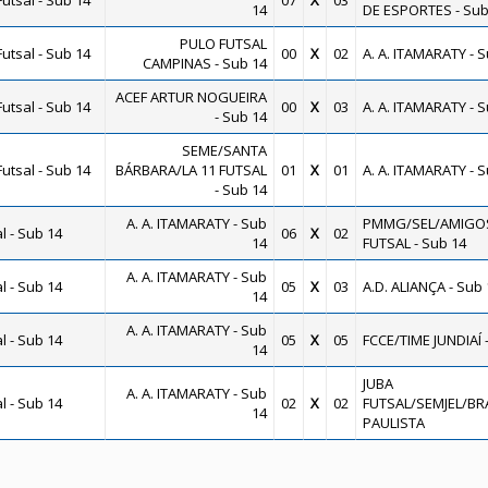
utsal - Sub 14
07
X
03
14
DE ESPORTES - Sub
PULO FUTSAL
utsal - Sub 14
00
X
02
A. A. ITAMARATY - 
CAMPINAS - Sub 14
ACEF ARTUR NOGUEIRA
utsal - Sub 14
00
X
03
A. A. ITAMARATY - 
- Sub 14
SEME/SANTA
utsal - Sub 14
BÁRBARA/LA 11 FUTSAL
01
X
01
A. A. ITAMARATY - 
- Sub 14
A. A. ITAMARATY - Sub
PMMG/SEL/AMIGO
 - Sub 14
06
X
02
14
FUTSAL - Sub 14
A. A. ITAMARATY - Sub
 - Sub 14
05
X
03
A.D. ALIANÇA - Sub 
14
A. A. ITAMARATY - Sub
 - Sub 14
05
X
05
FCCE/TIME JUNDIAÍ 
14
JUBA
A. A. ITAMARATY - Sub
 - Sub 14
02
X
02
FUTSAL/SEMJEL/B
14
PAULISTA