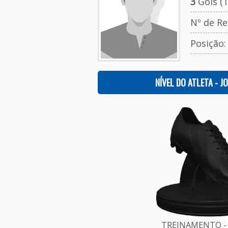
3
Gols (T
Nº de Re
Posição
NÍVEL DO ATLETA - J
TREINAMENTO - 