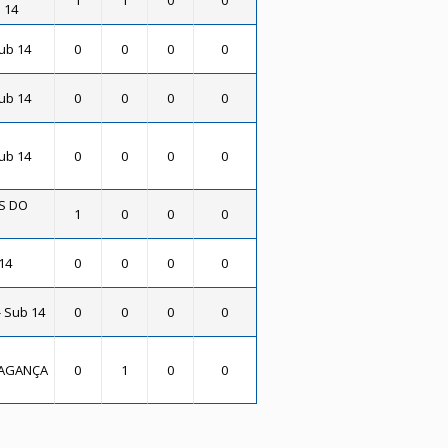
1
1
0
0
 14
Sub 14
0
0
0
0
Sub 14
0
0
0
0
Sub 14
0
0
0
0
S DO
1
0
0
0
14
0
0
0
0
- Sub 14
0
0
0
0
RAGANÇA
0
1
0
0