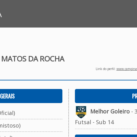
A
 MATOS DA ROCHA
Link do perfil:
www.campinasf
GERAIS
P
Melhor Goleiro
- 
ficial)
Futsal - Sub 14
mistoso)