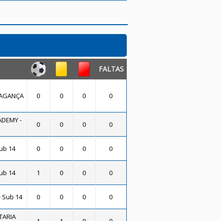
FALTAS
RAGANÇA
0
0
0
0
ADEMY -
0
0
0
0
Sub 14
0
0
0
0
Sub 14
1
0
0
0
 Sub 14
0
0
0
0
TARIA