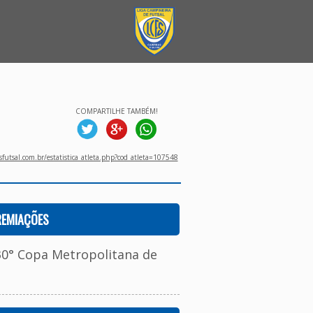
COMPARTILHE TAMBÉM!
utsal.com.br/estatistica_atleta.php?cod_atleta=107548
REMIAÇÕES
30° Copa Metropolitana de