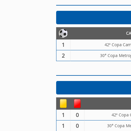
C
1
42ª Copa Camp
2
30° Copa Metrop
1
0
42ª Copa 
1
0
30° Copa Met