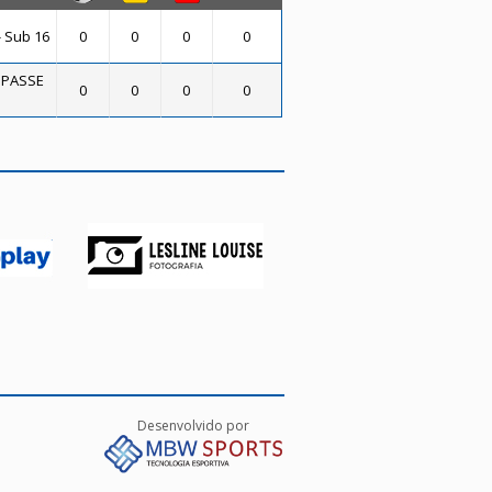
- Sub 16
0
0
0
0
O PASSE
0
0
0
0
Desenvolvido por