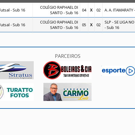
COLÉGIO RAPHAEL DI
utsal - Sub 16
04
X
02
A. A. ITAMARATY 
SANTO - Sub 16
COLÉGIO RAPHAEL DI
SLP - SE LIGA N
utsal - Sub 16
05
X
02
SANTO - Sub 16
- Sub 16
PARCEIROS