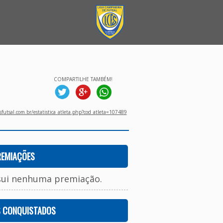
COMPARTILHE TAMBÉM!
utsal.com.br/estatistica_atleta.php?cod_atleta=107489
REMIAÇÕES
sui nenhuma premiação.
S CONQUISTADOS