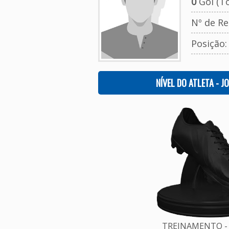
0
Gol (To
Nº de Re
Posição
NÍVEL DO ATLETA - J
TREINAMENTO - 