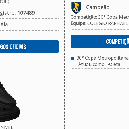
tal)
Campeão
gistro:
107489
Competição
: 30° Copa Metr
Equipe
: COLÉGIO RAPHAEL 
:
Ala
COMPETIÇÕ
OGOS OFICIAIS
30° Copa Metropolitana d
Atuou como: Atleta
NíVEL 1