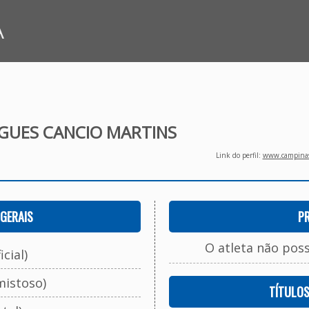
A
IGUES CANCIO MARTINS
Link do perfil:
www.campinasf
GERAIS
P
O atleta não pos
cial)
mistoso)
TÍTULO