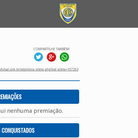
COMPARTILHE TAMBÉM!
utsal.com.br/estatistica_atleta.php?cod_atleta=107263
REMIAÇÕES
sui nenhuma premiação.
S CONQUISTADOS