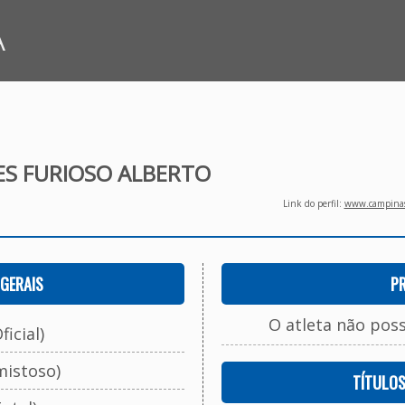
A
ES FURIOSO ALBERTO
Link do perfil:
www.campinasf
GERAIS
P
O atleta não pos
ficial)
mistoso)
TÍTULO