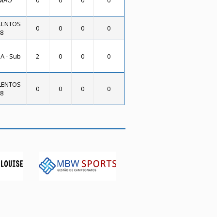
IMÃO
0
0
0
0
LENTOS
0
0
0
0
08
A - Sub
2
0
0
0
LENTOS
0
0
0
0
08