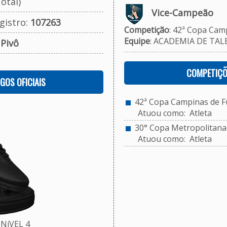
otal)
Vice-Campeão
gistro:
107263
Competição
: 42ª Copa Camp
Equipe
: ACADEMIA DE TALE
:
Pivô
COMPETIÇÕ
OGOS OFICIAIS
42ª Copa Campinas de Fu
Atuou como: Atleta
30° Copa Metropolitana d
Atuou como: Atleta
NíVEL 4