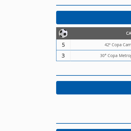
C
5
42ª Copa Camp
3
30° Copa Metrop