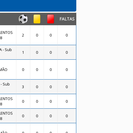
FALTAS
LENTOS
2
0
0
0
08
 - Sub
1
0
0
0
IMÃO
0
0
0
0
- Sub
3
0
0
0
LENTOS
0
0
0
0
08
LENTOS
0
0
0
0
08