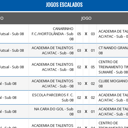
JOGOS ESCALADOS
TO
JOGO
CANARINHO
ACADEMIA DE TA
utsal - Sub 08
F.C./HORTOLÂNDIA - Sub
05
X
03
AC/ATAC - Sub - 
08
ACADEMIA DE TALENTOS
CT NANDO GRANA
utsal - Sub 08
03
X
01
AC/ATAC - Sub - 08
08
CENTRO DE
ACADEMIA DE TALENTOS
utsal - Sub 08
02
X
05
TREINAMENTO T
AC/ATAC - Sub - 08
SUMARÉ - Sub 08
ACADEMIA DE TALENTOS
CLUBE MOGIANO 
 - Sub 08
10
X
02
AC/ATAC - Sub - 08
08
ESCOLA PARCEIROS F. C.
ACADEMIA DE TA
 - Sub 08
02
X
02
Sub 08
AC/ATAC - Sub - 
NA CARA DO GOL - Sub
ACADEMIA DE TA
 - Sub 08
03
X
01
08
AC/ATAC - Sub - 
CENTRO DE
ACADEMIA DE TALENTOS