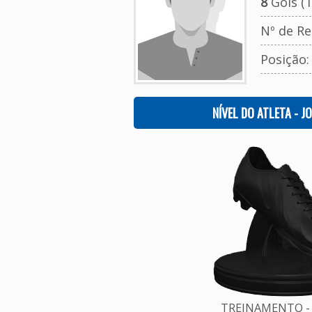
8
Gols (T
Nº de Re
Posição
NÍVEL DO ATLETA - J
TREINAMENTO - 