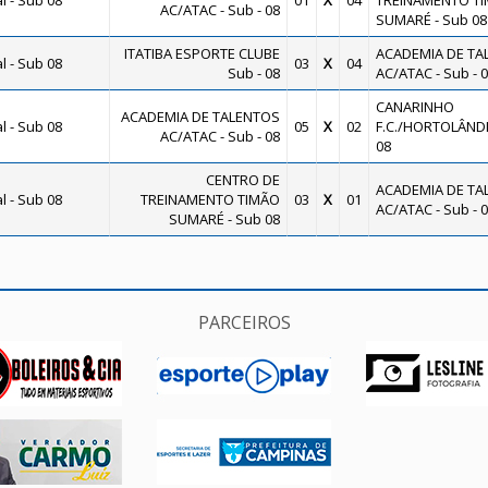
 - Sub 08
01
X
04
TREINAMENTO T
AC/ATAC - Sub - 08
SUMARÉ - Sub 08
ITATIBA ESPORTE CLUBE
ACADEMIA DE TA
 - Sub 08
03
X
04
Sub - 08
AC/ATAC - Sub - 
CANARINHO
ACADEMIA DE TALENTOS
 - Sub 08
05
X
02
F.C./HORTOLÂNDI
AC/ATAC - Sub - 08
08
CENTRO DE
ACADEMIA DE TA
 - Sub 08
TREINAMENTO TIMÃO
03
X
01
AC/ATAC - Sub - 
SUMARÉ - Sub 08
PARCEIROS