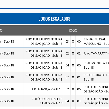
JOGOS ESCALADOS
TO
JOGO
REIO FUTSAL/PREFEITURA
PINHAL FUTSAL
 - Sub 18
03
X
00
DE SÃO JOÃO - Sub 18
MASCULINO - Sub
REIO FUTSAL/PREFEITURA
 - Sub 18
02
X
02
A. A. ITAMARATY -
DE SÃO JOÃO - Sub 18
REIO FUTSAL/PREFEITURA
REAL MONTE ALEG
 - Sub 18
04
X
00
DE SÃO JOÃO - Sub 18
Sub 18
REIO FUTSAL/PREFEITURA
PREFEITURA DE IT
 - Sub 18
07
X
01
DE SÃO JOÃO - Sub 18
Sub 18
REIO FUTSAL/PRE
 - Sub 18
A.D. ALIANÇA - Sub 18
02
X
06
DE SÃO JOÃO - Su
COLÉGIO RAPHAEL DI
REIO FUTSAL/PRE
 - Sub 18
04
X
03
SANTO - Sub 18
DE SÃO JOÃO - Su