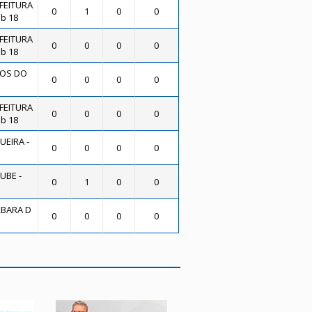
FEITURA
0
1
0
0
b 18
FEITURA
0
0
0
0
b 18
OS DO
0
0
0
0
FEITURA
0
0
0
0
b 18
EIRA -
0
0
0
0
UBE -
0
1
0
0
BARA D
0
0
0
0