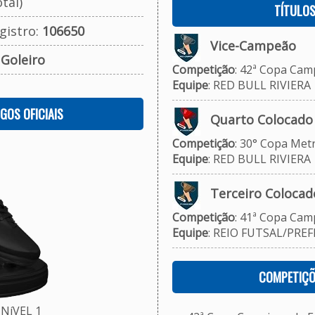
tal)
TÍTULO
gistro:
106650
Vice-Campeão
:
Goleiro
Competição
: 42ª Copa Camp
Equipe
: RED BULL RIVIERA
OGOS OFICIAIS
Quarto Colocado
Competição
: 30° Copa Metr
Equipe
: RED BULL RIVIERA
Terceiro Colocad
Competição
: 41ª Copa Camp
Equipe
: REIO FUTSAL/PREF
COMPETIÇÕ
NíVEL 1