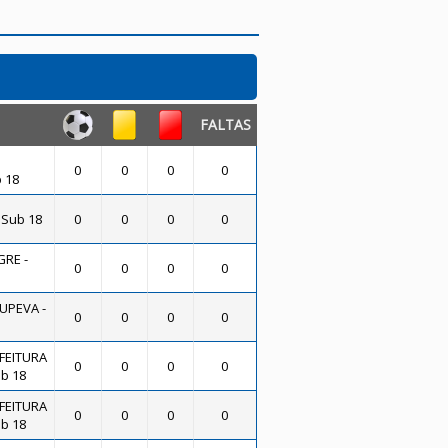
FALTAS
0
0
0
0
 18
 Sub 18
0
0
0
0
RE -
0
0
0
0
UPEVA -
0
0
0
0
FEITURA
0
0
0
0
b 18
FEITURA
0
0
0
0
b 18