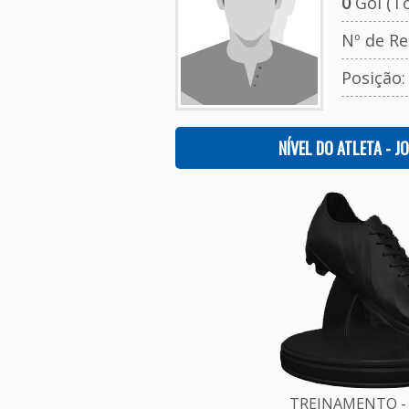
0
Gol (To
Nº de Re
Posição
NÍVEL DO ATLETA - J
TREINAMENTO - 