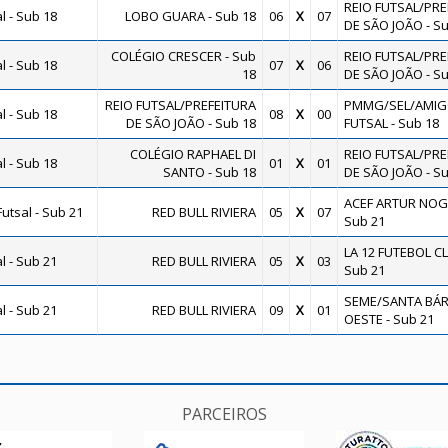
REIO FUTSAL/PRE
 - Sub 18
LOBO GUARA - Sub 18
06
X
07
DE SÃO JOÃO - Su
COLÉGIO CRESCER - Sub
REIO FUTSAL/PRE
 - Sub 18
07
X
06
18
DE SÃO JOÃO - Su
REIO FUTSAL/PREFEITURA
PMMG/SEL/AMIG
 - Sub 18
08
X
00
DE SÃO JOÃO - Sub 18
FUTSAL - Sub 18
COLÉGIO RAPHAEL DI
REIO FUTSAL/PRE
 - Sub 18
01
X
01
SANTO - Sub 18
DE SÃO JOÃO - Su
ACEF ARTUR NOGU
utsal - Sub 21
RED BULL RIVIERA
05
X
07
Sub 21
LA 12 FUTEBOL CL
 - Sub 21
RED BULL RIVIERA
05
X
03
Sub 21
SEME/SANTA BÁR
 - Sub 21
RED BULL RIVIERA
09
X
01
OESTE - Sub 21
PARCEIROS