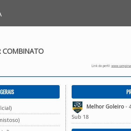
A
AR COMBINATO
Link do perfil:
www.campinasf
GERAIS
P
Melhor Goleiro
- 
cial)
Sub 18
mistoso)