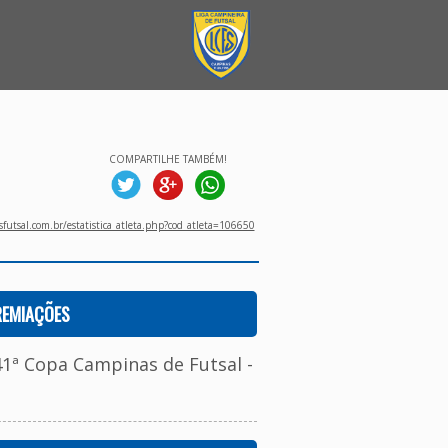
COMPARTILHE TAMBÉM!
utsal.com.br/estatistica_atleta.php?cod_atleta=106650
REMIAÇÕES
41ª Copa Campinas de Futsal -