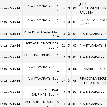
JUBA
A. A. ITAMARATY - Sub
utsal - Sub 14
06
X
01
FUTSAL/SEMJEL/B
14
PAULISTA
A. A. ITAMARATY - Sub
FUTSAL ITATIBA AC
utsal - Sub 14
08
X
03
14
Sub 14
ATIBAIA FUTSAL/L.A.F.S. -
utsal - Sub 14
03
X
03
A. A. ITAMARATY - 
Sub 14
ACEF ARTUR NOGUEIRA
utsal - Sub 14
02
X
00
A. A. ITAMARATY - 
- Sub 14
FCCE/TIME JUNDIAÍ - Sub
utsal - Sub 14
00
X
06
A. A. ITAMARATY - 
14
A. A. ITAMARATY - Sub
utsal - Sub 14
01
X
04
CT NANDO GRANA -
14
A. A. ITAMARATY - Sub
PIRACICABA/SECRE
utsal - Sub 14
07
X
03
14
DE ESPORTES - Sub
PULO FUTSAL
utsal - Sub 14
00
X
02
A. A. ITAMARATY - 
CAMPINAS - Sub 14
ACEF ARTUR NOGUEIRA
utsal - Sub 14
00
X
03
A. A. ITAMARATY - 
- Sub 14