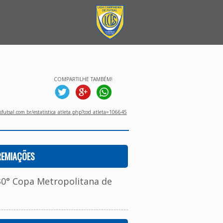
COMPARTILHE TAMBÉM!
utsal.com.br/estatistica_atleta.php?cod_atleta=106645
REMIAÇÕES
30° Copa Metropolitana de