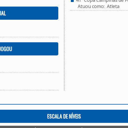
41ª Copa Campinas de Fu
Atuou como: Atleta
UAL
 JOGOU
ESCALA DE NÍVEIS