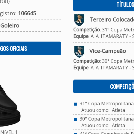
tal)
TÍTULO
gistro:
106645
Terceiro Colocad
:
Goleiro
Competição
: 31° Copa Met
Equipe
: A. A. ITAMARATY - 
OGOS OFICIAIS
Vice-Campeão
Competição
: 30° Copa Metr
Equipe
: A. A. ITAMARATY - 
COMPETIÇÕ
31° Copa Metropolitana 
Atuou como: Atleta
30° Copa Metropolitana d
Atuou como: Atleta
NíVEL 1