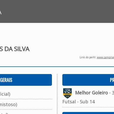
A
S DA SILVA
Link do perfil:
www.campinasf
GERAIS
P
Melhor Goleiro
- 
cial)
Futsal - Sub 14
mistoso)