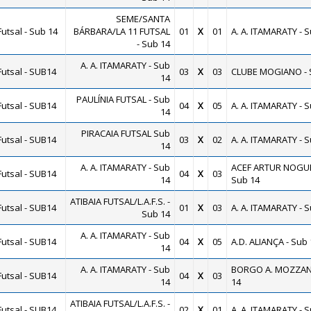
SEME/SANTA
utsal - Sub 14
BÁRBARA/LA 11 FUTSAL
01
X
01
A. A. ITAMARATY - 
- Sub 14
A. A. ITAMARATY - Sub
utsal - SUB14
03
X
03
CLUBE MOGIANO - 
14
PAULÍNIA FUTSAL - Sub
utsal - SUB14
04
X
05
A. A. ITAMARATY - 
14
PIRACAIA FUTSAL Sub
utsal - SUB14
03
X
02
A. A. ITAMARATY - 
14
A. A. ITAMARATY - Sub
ACEF ARTUR NOGUE
utsal - SUB14
04
X
03
14
Sub 14
ATIBAIA FUTSAL/L.A.F.S. -
utsal - SUB14
01
X
03
A. A. ITAMARATY - 
Sub 14
A. A. ITAMARATY - Sub
utsal - SUB14
04
X
05
A.D. ALIANÇA - Sub 
14
A. A. ITAMARATY - Sub
BORGO A. MOZZAN
utsal - SUB14
04
X
03
14
14
ATIBAIA FUTSAL/L.A.F.S. -
utsal - SUB14
02
X
01
A. A. ITAMARATY - 