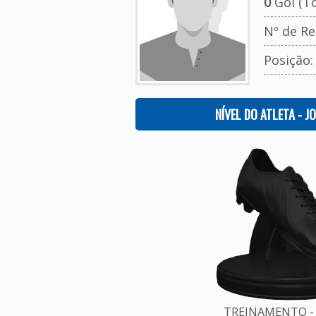
0
Gol (To
Nº de Re
Posição
NÍVEL DO ATLETA - J
TREINAMENTO - 