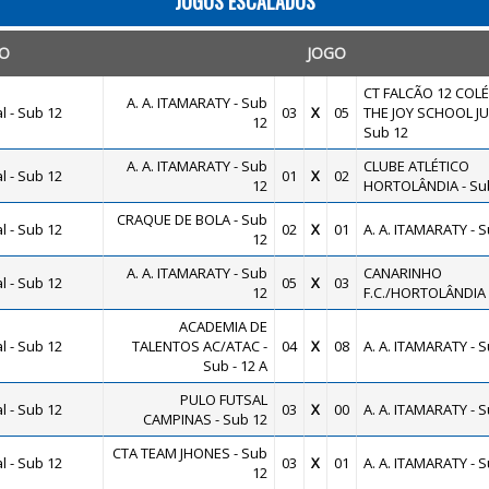
JOGOS ESCALADOS
O
JOGO
CT FALCÃO 12 COL
A. A. ITAMARATY - Sub
 - Sub 12
03
X
05
THE JOY SCHOOL JUN
12
Sub 12
A. A. ITAMARATY - Sub
CLUBE ATLÉTICO
 - Sub 12
01
X
02
12
HORTOLÂNDIA - Su
CRAQUE DE BOLA - Sub
 - Sub 12
02
X
01
A. A. ITAMARATY - 
12
A. A. ITAMARATY - Sub
CANARINHO
 - Sub 12
05
X
03
12
F.C./HORTOLÂNDIA 
ACADEMIA DE
 - Sub 12
TALENTOS AC/ATAC -
04
X
08
A. A. ITAMARATY - 
Sub - 12 A
PULO FUTSAL
 - Sub 12
03
X
00
A. A. ITAMARATY - 
CAMPINAS - Sub 12
CTA TEAM JHONES - Sub
 - Sub 12
03
X
01
A. A. ITAMARATY - 
12