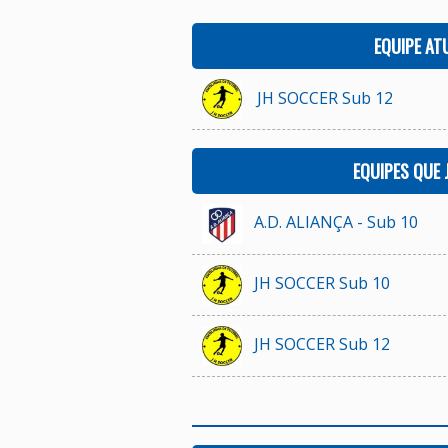
EQUIPE AT
JH SOCCER Sub 12
EQUIPES QUE
A.D. ALIANÇA - Sub 10
JH SOCCER Sub 10
JH SOCCER Sub 12