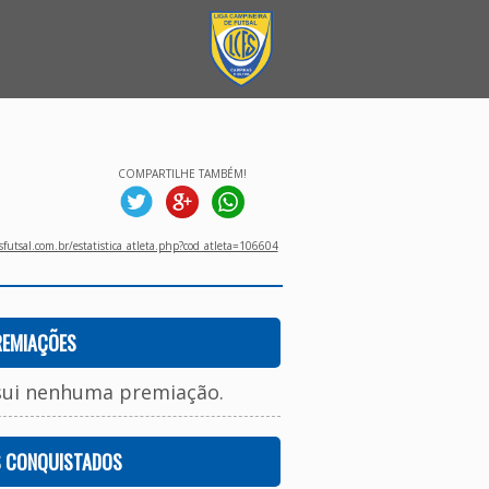
COMPARTILHE TAMBÉM!
utsal.com.br/estatistica_atleta.php?cod_atleta=106604
REMIAÇÕES
sui nenhuma premiação.
S CONQUISTADOS