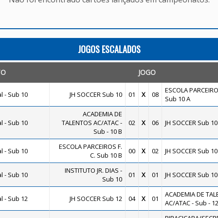
JOGOS ESCALADOS
TO
JOGO
ESCOLA PARCEIROS
 - Sub 10
JH SOCCER Sub 10
01
X
08
Sub 10 A
ACADEMIA DE
 - Sub 10
TALENTOS AC/ATAC -
02
X
06
JH SOCCER Sub 10
Sub - 10 B
ESCOLA PARCEIROS F.
 - Sub 10
00
X
02
JH SOCCER Sub 10
C. Sub 10 B
INSTITUTO JR. DIAS -
 - Sub 10
01
X
01
JH SOCCER Sub 10
Sub 10
ACADEMIA DE TAL
 - Sub 12
JH SOCCER Sub 12
04
X
01
AC/ATAC - Sub - 12