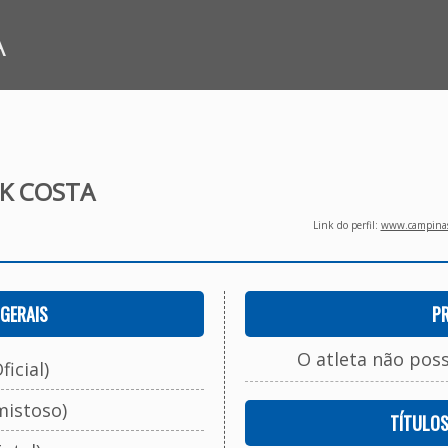
A
NK COSTA
Link do perfil:
www.campinasf
GERAIS
P
O atleta não pos
ficial)
mistoso)
TÍTULO