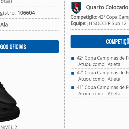
otal)
Quarto Colocado
gistro:
106604
Competição
: 42ª Copa Camp
Equipe
: JH SOCCER Sub 12
:
Ala
COMPETIÇÕ
OGOS OFICIAIS
42ª Copa Campinas de Fu
Atuou como: Atleta
42ª Copa Campinas de Fu
Atuou como: Atleta
41ª Copa Campinas de Fu
Atuou como: Atleta
NíVEL 2