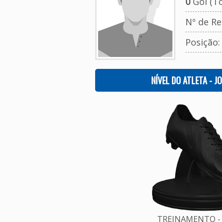
0
Gol (To
Nº de Re
Posição
NÍVEL DO ATLETA - J
TREINAMENTO - 