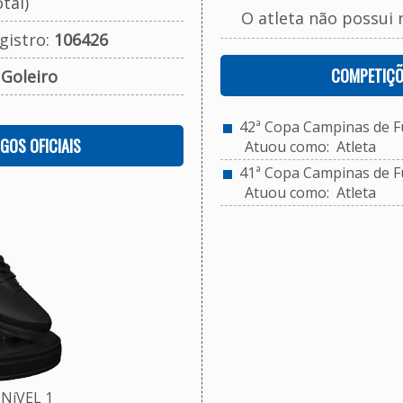
tal)
O atleta não possui 
gistro:
106426
COMPETIÇÕ
:
Goleiro
42ª Copa Campinas de Fu
OGOS OFICIAIS
Atuou como: Atleta
41ª Copa Campinas de Fu
Atuou como: Atleta
NíVEL 1