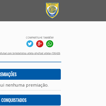
COMPARTILHE TAMBÉM!
utsal.com.br/estatistica_atleta.php?cod_atleta=106426
REMIAÇÕES
sui nenhuma premiação.
S CONQUISTADOS