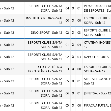
ESPORTE CLUBE SANTA
PIRACICABA/SECR
 - Sub 12
04
X
01
SOFIA - Sub 12
DE ESPORTES - Su
INSTITUTO JR. DIAS - Sub
ESPORTE CLUBE 
 - Sub 12
00
X
00
12
SOFIA - Sub 12
ESPORTE CLUBE 
 - Sub 12
DINO SPORT - Sub 12
02
X
03
SOFIA - Sub 12
ESPORTE CLUBE SANTA
CTA TEAM JHONES 
 - Sub 12
01
X
04
SOFIA - Sub 12
12
ESPORTE CLUBE SANTA
 - Sub 12
02
X
03
NAPOLE SPORTS -
SOFIA - Sub 12
CLUBE ATLÉTICO
ESPORTE CLUBE 
 - Sub 12
03
X
00
HORTOLÂNDIA - Sub 12
SOFIA - Sub 12
ESPORTE CLUBE SANTA
SLP - SE LIGA NO 
 - Sub 12
05
X
01
SOFIA - Sub 12
Sub 12
ESPORTE CLUBE SANTA
 - Sub 12
06
X
01
JS FUTSAL - Sub 12
SOFIA - Sub 12
ESPORTE CLUBE SANTA
 - Sub 12
05
X
00
PIRACAIA FUTSAL 
SOFIA - Sub 12