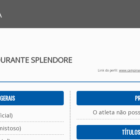
A
URANTE SPLENDORE
Link do perfil:
www.campinasf
GERAIS
P
O atleta não pos
cial)
mistoso)
TÍTULO