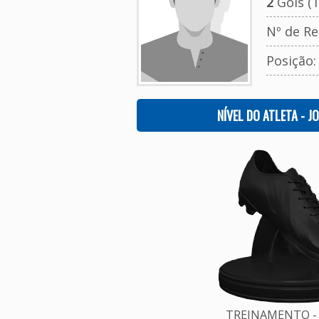
2
Gols (T
Nº de Re
Posição
NÍVEL DO ATLETA - J
TREINAMENTO - 