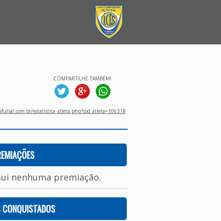
COMPARTILHE TAMBÉM!
utsal.com.br/estatistica_atleta.php?cod_atleta=106318
REMIAÇÕES
sui nenhuma premiação.
S CONQUISTADOS