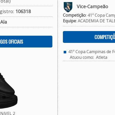
otal)
Vice-Campeão
gistro:
106318
Competição
: 41ª Copa Camp
Equipe
: ACADEMIA DE TALE
:
Ala
COMPETIÇÕ
OGOS OFICIAIS
41ª Copa Campinas de Fu
Atuou como: Atleta
NíVEL 2