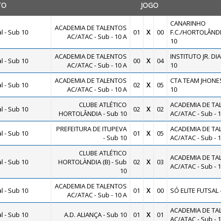
TO
JOGO
CANARINHO
ACADEMIA DE TALENTOS
 - Sub 10
01
X
00
F.C./HORTOLÂNDI
AC/ATAC - Sub - 10 A
10
ACADEMIA DE TALENTOS
INSTITUTO JR. DIA
 - Sub 10
00
X
04
AC/ATAC - Sub - 10 A
10
ACADEMIA DE TALENTOS
CTA TEAM JHONES
 - Sub 10
02
X
05
AC/ATAC - Sub - 10 A
10
CLUBE ATLÉTICO
ACADEMIA DE TA
 - Sub 10
02
X
02
HORTOLÂNDIA - Sub 10
AC/ATAC - Sub - 1
PREFEITURA DE ITUPEVA
ACADEMIA DE TA
 - Sub 10
01
X
05
- Sub 10
AC/ATAC - Sub - 1
CLUBE ATLÉTICO
ACADEMIA DE TA
 - Sub 10
HORTOLÀNDIA (B) - Sub
02
X
03
AC/ATAC - Sub - 1
10
ACADEMIA DE TALENTOS
 - Sub 10
01
X
00
SÓ ELITE FUTSAL 
AC/ATAC - Sub - 10 A
ACADEMIA DE TA
 - Sub 10
A.D. ALIANÇA - Sub 10
01
X
01
AC/ATAC - Sub - 1