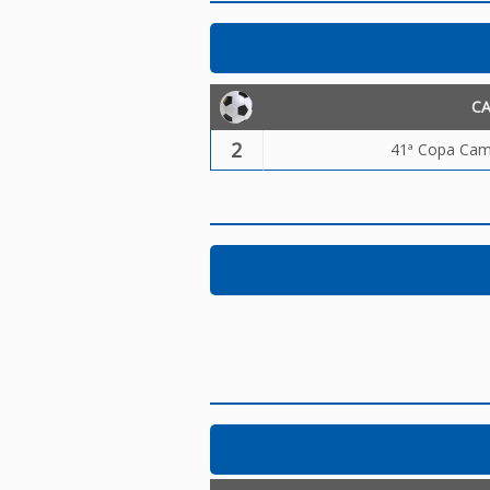
C
2
41ª Copa Camp