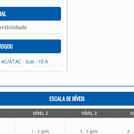
UAL
onibilidade
 JOGOU
C/ATAC - Sub - 10 A
ESCALA DE NÍVEIS
NÍVEL 2
NÍVEL 3
N
1 - 2 gols
3 - 5 gols
6 -