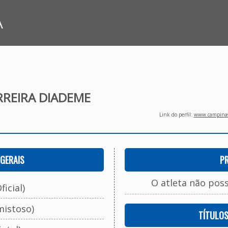
A
RREIRA DIADEME
Link do perfil:
www.campinasf
GERAIS
P
O atleta não pos
ficial)
mistoso)
TÍTULO