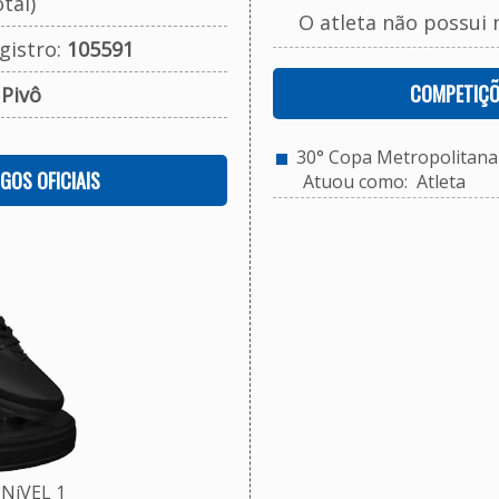
tal)
O atleta não possui 
gistro:
105591
COMPETIÇÕ
:
Pivô
30° Copa Metropolitana d
OGOS OFICIAIS
Atuou como: Atleta
NíVEL 1