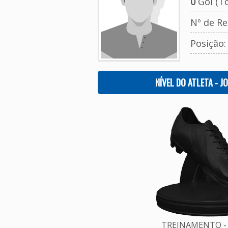
0
Gol (To
Nº de Re
Posição
NÍVEL DO ATLETA - J
TREINAMENTO - 