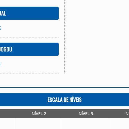
UAL
6
 JOGOU
6
ESCALA DE NÍVEIS
NÍVEL 2
NÍVEL 3
N