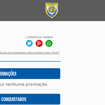
COMPARTILHE TAMBÉM!
utsal.com.br/estatistica_atleta.php?cod_atleta=105591
REMIAÇÕES
sui nenhuma premiação.
S CONQUISTADOS