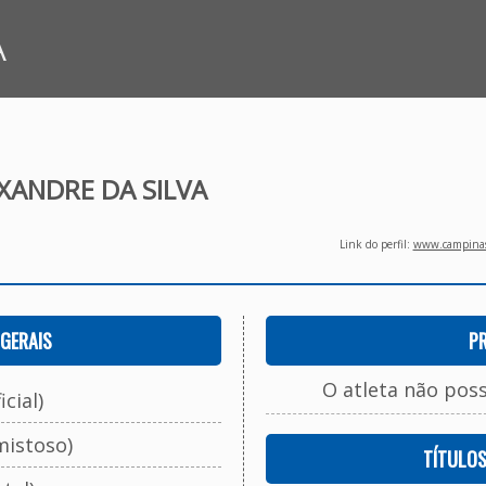
A
XANDRE DA SILVA
Link do perfil:
www.campinasf
GERAIS
P
O atleta não pos
cial)
mistoso)
TÍTULO