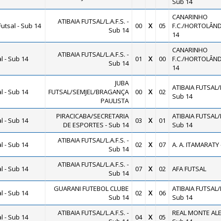
Sub 14
CANARINHO
ATIBAIA FUTSAL/L.A.F.S. -
utsal - Sub 14
00
X
05
F.C./HORTOLÂND
Sub 14
14
CANARINHO
ATIBAIA FUTSAL/L.A.F.S. -
 - Sub 14
01
X
00
F.C./HORTOLÂND
Sub 14
14
JUBA
ATIBAIA FUTSAL/L.
 - Sub 14
FUTSAL/SEMJEL/BRAGANÇA
00
X
02
Sub 14
PAULISTA
PIRACICABA/SECRETARIA
ATIBAIA FUTSAL/L.
 - Sub 14
03
X
01
DE ESPORTES - Sub 14
Sub 14
ATIBAIA FUTSAL/L.A.F.S. -
 - Sub 14
02
X
07
A. A. ITAMARATY 
Sub 14
ATIBAIA FUTSAL/L.A.F.S. -
 - Sub 14
07
X
02
AFA FUTSAL
Sub 14
GUARANI FUTEBOL CLUBE
ATIBAIA FUTSAL/L.
 - Sub 14
02
X
06
Sub 14
Sub 14
ATIBAIA FUTSAL/L.A.F.S. -
REAL MONTE ALE
 - Sub 14
04
X
05