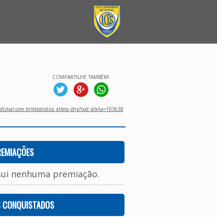
COMPARTILHE TAMBÉM!
utsal.com.br/estatistica_atleta.php?cod_atleta=103638
REMIAÇÕES
sui nenhuma premiação.
S CONQUISTADOS