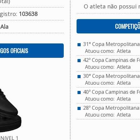
tal)
O atleta não possui 
gistro:
103638
COMPETIÇÕ
:
Ala
31° Copa Metropolitana 
OGOS OFICIAIS
Atuou como: Atleta
42ª Copa Campinas de Fu
Atuou como: Atleta
30° Copa Metropolitana d
Atuou como: Atleta
40ª Copa Campinas de Fu
Atuou como: Atleta
28ª Copa Metropolitana d
Atuou como: Atleta
NíVEL 1