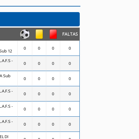
FALTAS
0
0
0
0
Sub 12
A.F.S -
0
0
0
0
A Sub
0
0
0
0
A.F.S -
0
0
0
0
A.F.S -
0
0
0
0
A.F.S -
0
0
0
0
L DI