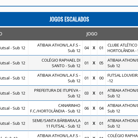
JOGOS ESCALADOS
O
JOGO
ATIBAIA ATHON/L.A.F.S -
CLUBE ATLÉTICO
utsal - Sub 12
04
X
01
Sub 12
HORTOLÂNDIA - 
COLÉGIO RAPHAEL DI
ATIBAIA ATHON/L.
utsal - Sub 12
01
X
05
SANTO - Sub 12
Sub 12
ATIBAIA ATHON/L.A.F.S -
FUTSAL LOUVEIR
utsal - Sub 12
01
X
00
Sub 12
-12
PREFEITURA DE ITUPEVA -
ATIBAIA ATHON/L.
utsal - Sub 12
03
X
01
Sub 12
Sub 12
CANARINHO
ATIBAIA ATHON/L.
utsal - Sub 12
06
X
04
F.C./HORTOLÂNDIA - Sub 12
Sub 12
SEME/SANTA BÁRBARA/LA
ATIBAIA ATHON/L.
utsal - Sub 12
01
X
01
11 FUTSAL - Sub 12
Sub 12
ATIBAIA ATHON/L.A.F.S -
COLÉGIO RAPHAE