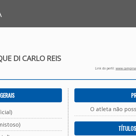
A
QUE DI CARLO REIS
Link do perfil:
www.campinasf
GERAIS
P
O atleta não pos
cial)
mistoso)
TÍTULO