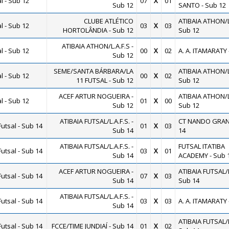
 - Sub 12
07
X
01
Sub 12
SANTO - Sub 12
CLUBE ATLÉTICO
ATIBAIA ATHON/L.
 - Sub 12
03
X
03
HORTOLÂNDIA - Sub 12
Sub 12
ATIBAIA ATHON/L.A.F.S -
 - Sub 12
00
X
02
A. A. ITAMARATY 
Sub 12
SEME/SANTA BÁRBARA/LA
ATIBAIA ATHON/L.
 - Sub 12
00
X
02
11 FUTSAL - Sub 12
Sub 12
ACEF ARTUR NOGUEIRA -
ATIBAIA ATHON/L.
 - Sub 12
01
X
00
Sub 12
Sub 12
ATIBAIA FUTSAL/L.A.F.S. -
CT NANDO GRAN
utsal - Sub 14
01
X
03
Sub 14
14
ATIBAIA FUTSAL/L.A.F.S. -
FUTSAL ITATIBA
utsal - Sub 14
03
X
01
Sub 14
ACADEMY - Sub 
ACEF ARTUR NOGUEIRA -
ATIBAIA FUTSAL/L.
utsal - Sub 14
07
X
03
Sub 14
Sub 14
ATIBAIA FUTSAL/L.A.F.S. -
utsal - Sub 14
03
X
03
A. A. ITAMARATY 
Sub 14
ATIBAIA FUTSAL/L.
utsal - Sub 14
FCCE/TIME JUNDIAÍ - Sub 14
01
X
02