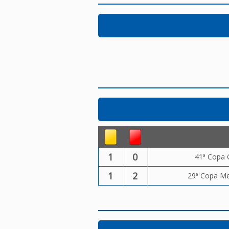
1
0
41ª Copa 
1
2
29ª Copa Met