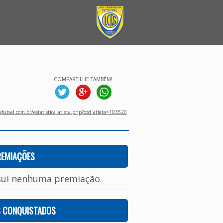
COMPARTILHE TAMBÉM!
utsal.com.br/estatistica_atleta.php?cod_atleta=103520
REMIAÇÕES
sui nenhuma premiação.
S CONQUISTADOS