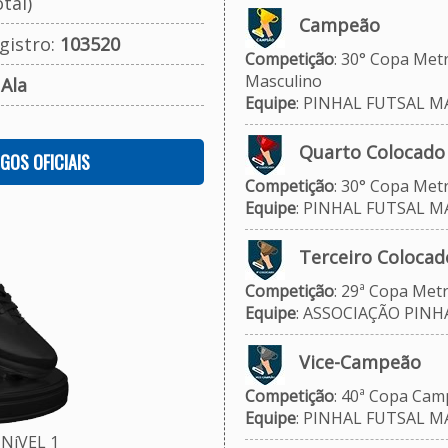
tal)
Campeão
gistro:
103520
Competição
: 30° Copa Metr
Masculino
:
Ala
Equipe
: PINHAL FUTSAL 
Quarto Colocado
OGOS OFICIAIS
Competição
: 30° Copa Metr
Equipe
: PINHAL FUTSAL M
Terceiro Colocad
Competição
: 29ª Copa Metr
Equipe
: ASSOCIAÇÃO PINHA
Vice-Campeão
Competição
: 40ª Copa Camp
Equipe
: PINHAL FUTSAL M
NíVEL 1