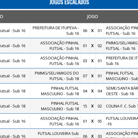
JOGOS ESCALADOS
TO
JOGO
PREFEITURA DE ITUPEVA -
ASSOCIAÇÃO PIN
utsal - Sub 16
06
X
01
Sub 16
FUTSAL - Sub 16
ASSOCIAÇÃO PINHAL
PMMG/SEL/AMIG
utsal - Sub 16
01
X
02
FUTSAL - Sub 16
FUTSAL - Sub 16
ASSOCIAÇÃO PINHAL
PREFEITURA DE IT
utsal - Sub 16
03
X
01
FUTSAL - Sub 16
Sub 16
PMMG/SEL/AMIGOS DO
PINHAL FUTSAL
utsal - Sub 18
07
X
01
FUTSAL - Sub 18
MASCULINO - Sub
PINHAL FUTSAL
SEME/SANTA BÁR
utsal - Sub 18
04
X
04
MASCULINO - Sub 18
OESTE - Sub 18
PINHAL FUTSAL
utsal - Sub 18
15
X
02
COLINA F. C. Sub 
MASCULINO - Sub 18
ASSOCIAÇÃO PINHAL
FUTSAL LOUVEIR
utsal - Sub 16
01
X
05
FUTSAL - Sub 16
-16
FUTSAL LOUVEIRA Sub
ASSOCIAÇÃO PIN
utsal - Sub 16
06
X
03