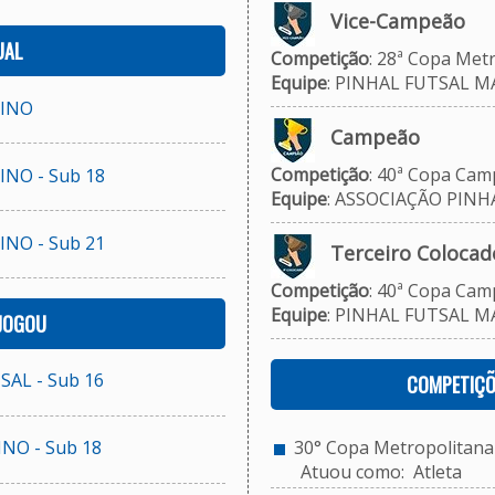
Vice-Campeão
UAL
Competição
: 28ª Copa Metr
Equipe
: PINHAL FUTSAL M
LINO
Campeão
Competição
: 40ª Copa Camp
NO - Sub 18
Equipe
: ASSOCIAÇÃO PINHA
NO - Sub 21
Terceiro Colocad
Competição
: 40ª Copa Camp
Equipe
: PINHAL FUTSAL M
 JOGOU
AL - Sub 16
COMPETIÇÕ
NO - Sub 18
30° Copa Metropolitana d
Atuou como: Atleta