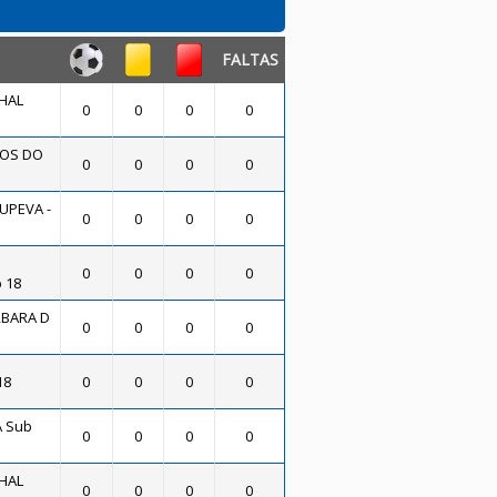
FALTAS
HAL
0
0
0
0
OS DO
0
0
0
0
UPEVA -
0
0
0
0
0
0
0
0
 18
BARA D
0
0
0
0
18
0
0
0
0
A Sub
0
0
0
0
HAL
0
0
0
0