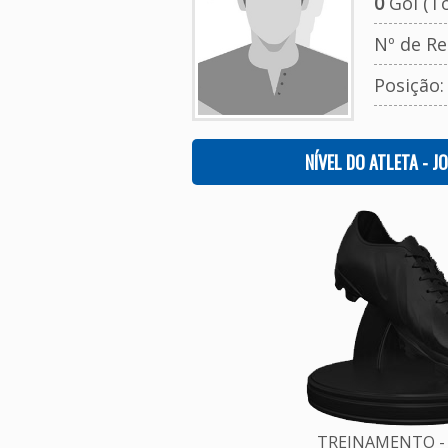
0
Gol (To
Nº de Re
Posição
NÍVEL DO ATLETA - J
TREINAMENTO - 