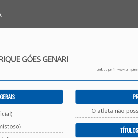
A
RIQUE GÓES GENARI
Link do perfil:
www.campinasf
GERAIS
P
O atleta não pos
cial)
mistoso)
TÍTULO