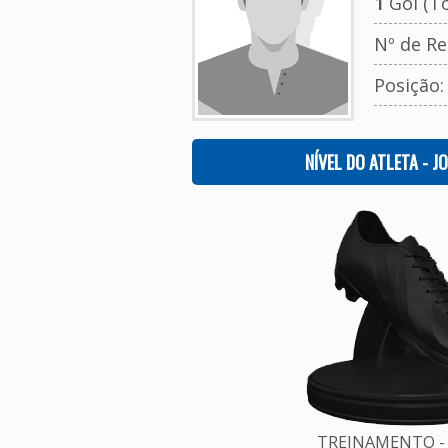
1
Gol (To
Nº de Re
Posição
NÍVEL DO ATLETA - J
TREINAMENTO - 