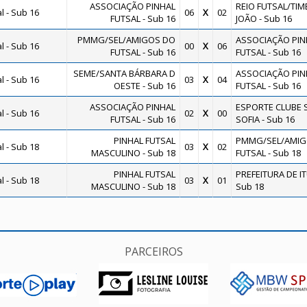
ASSOCIAÇÃO PINHAL
REIO FUTSAL/TIM
 - Sub 16
06
X
02
FUTSAL - Sub 16
JOÃO - Sub 16
PMMG/SEL/AMIGOS DO
ASSOCIAÇÃO PIN
 - Sub 16
00
X
06
FUTSAL - Sub 16
FUTSAL - Sub 16
SEME/SANTA BÁRBARA D
ASSOCIAÇÃO PIN
 - Sub 16
03
X
04
OESTE - Sub 16
FUTSAL - Sub 16
ASSOCIAÇÃO PINHAL
ESPORTE CLUBE 
 - Sub 16
02
X
00
FUTSAL - Sub 16
SOFIA - Sub 16
PINHAL FUTSAL
PMMG/SEL/AMIG
 - Sub 18
03
X
02
MASCULINO - Sub 18
FUTSAL - Sub 18
PINHAL FUTSAL
PREFEITURA DE IT
 - Sub 18
03
X
01
MASCULINO - Sub 18
Sub 18
PARCEIROS