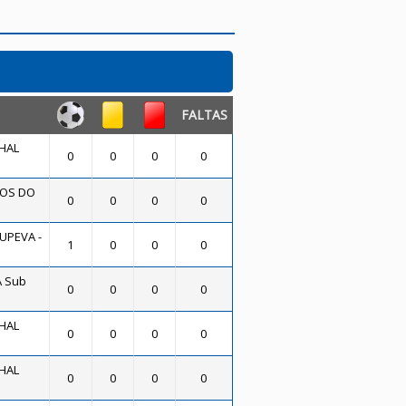
FALTAS
HAL
0
0
0
0
OS DO
0
0
0
0
UPEVA -
1
0
0
0
A Sub
0
0
0
0
HAL
0
0
0
0
HAL
0
0
0
0