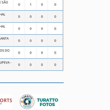
E SÃO
0
1
0
0
HAL
0
0
0
0
HAL
0
0
0
0
SANTA
0
0
0
0
OS DO
0
0
0
0
UPEVA -
0
0
0
0