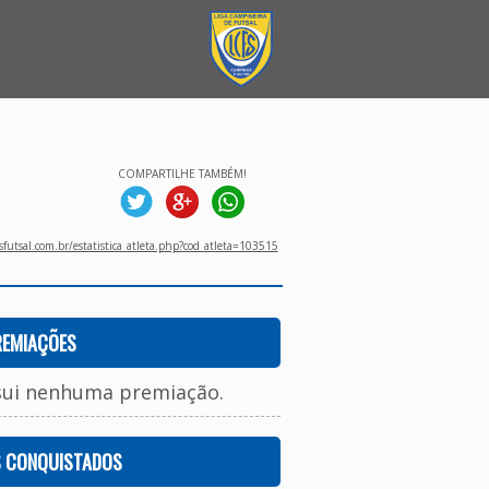
COMPARTILHE TAMBÉM!
utsal.com.br/estatistica_atleta.php?cod_atleta=103515
REMIAÇÕES
sui nenhuma premiação.
S CONQUISTADOS