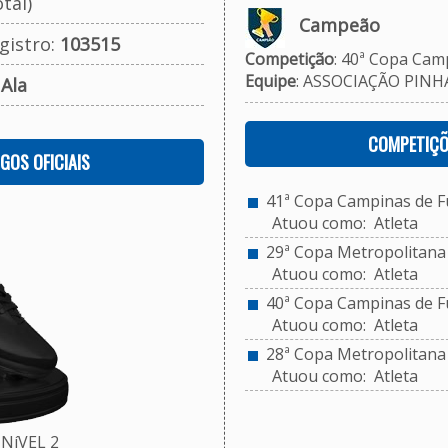
tal)
Campeão
gistro:
103515
Competição
: 40ª Copa Camp
Equipe
: ASSOCIAÇÃO PINHA
:
Ala
COMPETIÇÕ
OGOS OFICIAIS
41ª Copa Campinas de Fu
Atuou como: Atleta
29ª Copa Metropolitana d
Atuou como: Atleta
40ª Copa Campinas de Fu
Atuou como: Atleta
28ª Copa Metropolitana d
Atuou como: Atleta
NíVEL 2