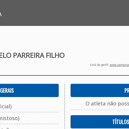
A
LO PARREIRA FILHO
Link do perfil:
www.campinasf
GERAIS
P
O atleta não pos
cial)
mistoso)
TÍTULO