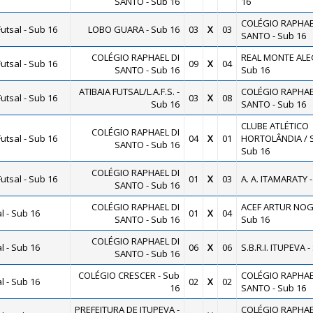
SANTO - Sub 16
16
COLÉGIO RAPHAE
utsal - Sub 16
LOBO GUARA - Sub 16
03
X
03
SANTO - Sub 16
COLÉGIO RAPHAEL DI
REAL MONTE ALE
utsal - Sub 16
09
X
04
SANTO - Sub 16
Sub 16
ATIBAIA FUTSAL/L.A.F.S. -
COLÉGIO RAPHAE
utsal - Sub 16
03
X
08
Sub 16
SANTO - Sub 16
CLUBE ATLÉTICO
COLÉGIO RAPHAEL DI
utsal - Sub 16
04
X
01
HORTOLÂNDIA / S
SANTO - Sub 16
Sub 16
COLÉGIO RAPHAEL DI
utsal - Sub 16
01
X
03
A. A. ITAMARATY -
SANTO - Sub 16
COLÉGIO RAPHAEL DI
ACEF ARTUR NOG
 - Sub 16
01
X
04
SANTO - Sub 16
Sub 16
COLÉGIO RAPHAEL DI
 - Sub 16
06
X
06
S.B.R.I. ITUPEVA -
SANTO - Sub 16
COLÉGIO CRESCER - Sub
COLÉGIO RAPHAE
 - Sub 16
02
X
02
16
SANTO - Sub 16
PREFEITURA DE ITUPEVA -
COLÉGIO RAPHAE