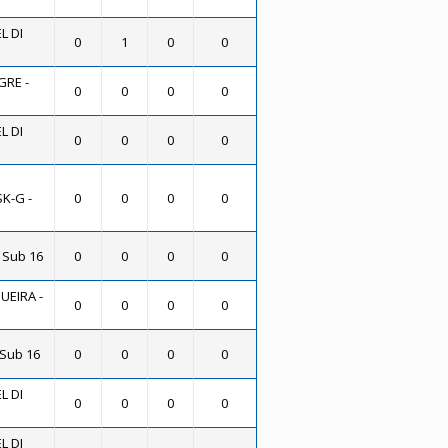
L DI
0
1
0
0
GRE -
0
0
0
0
L DI
0
0
0
0
K-G -
0
0
0
0
 Sub 16
0
0
0
0
UEIRA -
0
0
0
0
 Sub 16
0
0
0
0
L DI
0
0
0
0
L DI