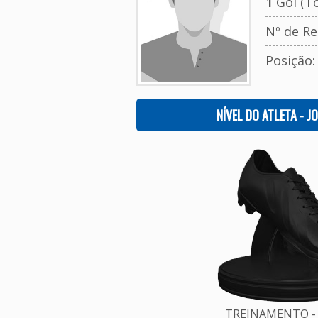
1
Gol (To
Nº de Re
Posição
NÍVEL DO ATLETA - J
TREINAMENTO - 