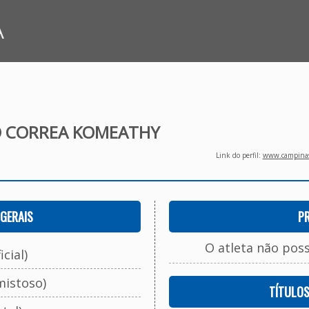
A
 CORREA KOMEATHY
Link do perfil:
www.campinasf
GERAIS
P
O atleta não pos
cial)
mistoso)
TÍTULO