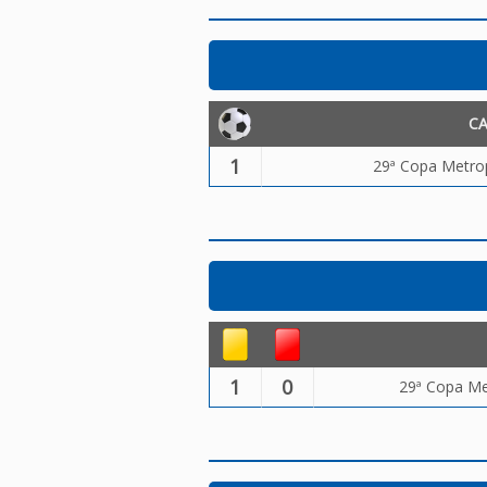
C
1
29ª Copa Metrop
1
0
29ª Copa Met