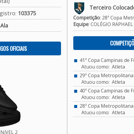
tal)
Terceiro Colocad
gistro:
103375
Competição
: 28ª Copa Metr
Equipe
: COLÉGIO RAPHAEL 
:
Ala
COMPETIÇÕ
OGOS OFICIAIS
41ª Copa Campinas de Fu
Atuou como: Atleta
29ª Copa Metropolitana d
Atuou como: Atleta
40ª Copa Campinas de Fu
Atuou como: Atleta
28ª Copa Metropolitana d
Atuou como: Atleta
NíVEL 2