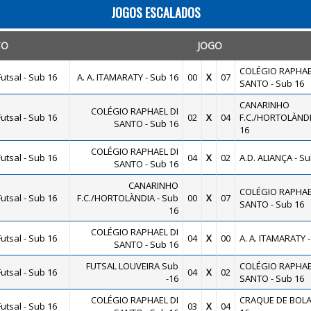
JOGOS ESCALADOS
TO
JOGO
COLÉGIO RAPHAE
utsal - Sub 16
A. A. ITAMARATY - Sub 16
00
X
07
SANTO - Sub 16
CANARINHO
COLÉGIO RAPHAEL DI
utsal - Sub 16
02
X
04
F.C./HORTOLÀNDI
SANTO - Sub 16
16
COLÉGIO RAPHAEL DI
utsal - Sub 16
04
X
02
A.D. ALIANÇA - Su
SANTO - Sub 16
CANARINHO
COLÉGIO RAPHAE
utsal - Sub 16
F.C./HORTOLÀNDIA - Sub
00
X
07
SANTO - Sub 16
16
COLÉGIO RAPHAEL DI
utsal - Sub 16
04
X
00
A. A. ITAMARATY -
SANTO - Sub 16
FUTSAL LOUVEIRA Sub
COLÉGIO RAPHAE
utsal - Sub 16
04
X
02
-16
SANTO - Sub 16
COLÉGIO RAPHAEL DI
CRAQUE DE BOLA 
utsal - Sub 16
03
X
04