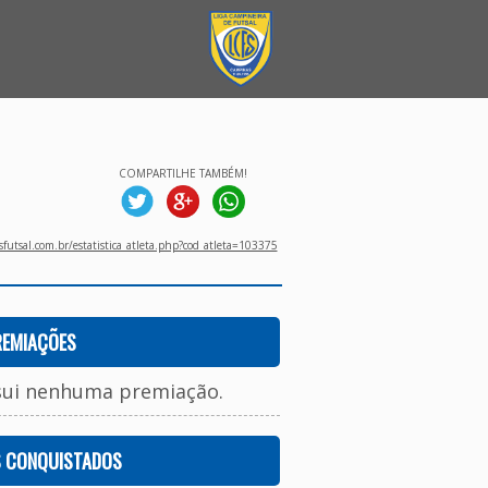
COMPARTILHE TAMBÉM!
utsal.com.br/estatistica_atleta.php?cod_atleta=103375
REMIAÇÕES
sui nenhuma premiação.
S CONQUISTADOS