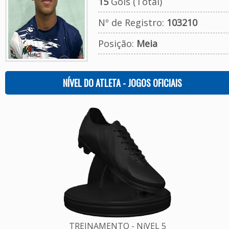
15
Gols (Total)
Nº de Registro:
103210
Posição:
Meia
NÍVEL DO ATLETA - JOGOS OFICIAIS
TREINAMENTO - NíVEL 5