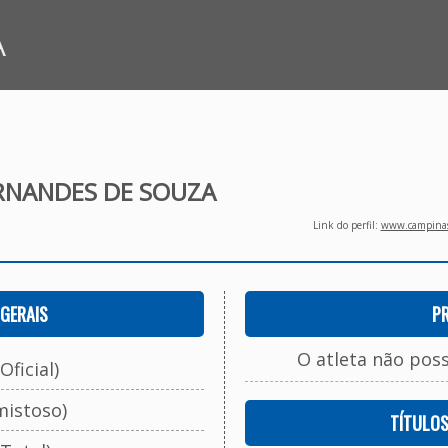
A
RNANDES DE SOUZA
Link do perfil:
www.campinasf
GERAIS
P
O atleta não pos
Oficial)
mistoso)
TÍTULO