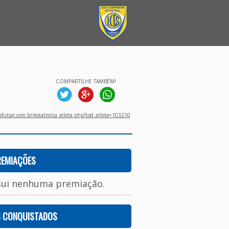
COMPARTILHE TAMBÉM!
utsal.com.br/estatistica_atleta.php?cod_atleta=103210
REMIAÇÕES
sui nenhuma premiação.
S CONQUISTADOS