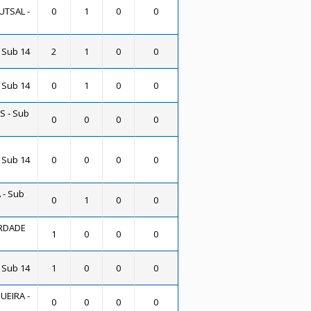
UTSAL -
0
1
0
0
 Sub 14
2
1
0
0
 Sub 14
0
1
0
0
S - Sub
0
0
0
0
 Sub 14
0
0
0
0
- Sub
0
1
0
0
RDADE
1
0
0
0
 Sub 14
1
0
0
0
UEIRA -
0
0
0
0