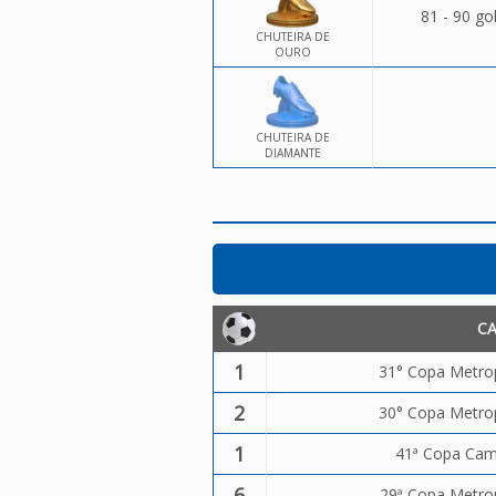
81 - 90 go
CHUTEIRA DE
OURO
CHUTEIRA DE
DIAMANTE
C
1
31° Copa Metrop
2
30° Copa Metrop
1
41ª Copa Camp
6
29ª Copa Metrop