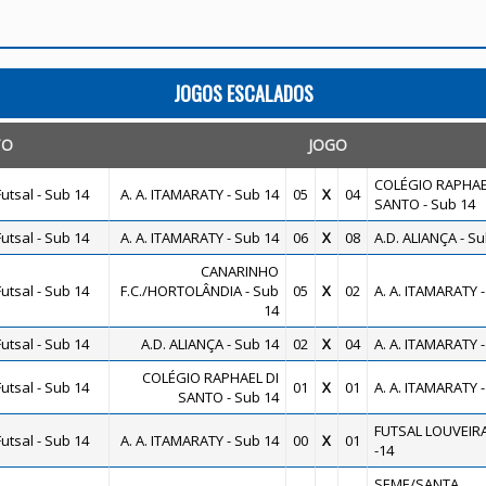
JOGOS ESCALADOS
TO
JOGO
COLÉGIO RAPHAE
utsal - Sub 14
A. A. ITAMARATY - Sub 14
05
X
04
SANTO - Sub 14
utsal - Sub 14
A. A. ITAMARATY - Sub 14
06
X
08
A.D. ALIANÇA - Su
CANARINHO
utsal - Sub 14
F.C./HORTOLÂNDIA - Sub
05
X
02
A. A. ITAMARATY -
14
utsal - Sub 14
A.D. ALIANÇA - Sub 14
02
X
04
A. A. ITAMARATY -
COLÉGIO RAPHAEL DI
utsal - Sub 14
01
X
01
A. A. ITAMARATY -
SANTO - Sub 14
FUTSAL LOUVEIR
utsal - Sub 14
A. A. ITAMARATY - Sub 14
00
X
01
-14
SEME/SANTA