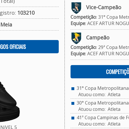
Total)
Vice-Campeão
gistro:
103210
Competição
: 31° Copa Met
Equipe
: ACEF ARTUR NOGUE
:
Meia
Campeão
OGOS OFICIAIS
Competição
: 29ª Copa Metr
Equipe
: ACEF ARTUR NOGUE
COMPETIÇÕ
31° Copa Metropolitana 
Atuou como: Atleta
30° Copa Metropolitana d
Atuou como: Atleta
41ª Copa Campinas de Fu
Atuou como: Atleta
NíVEL 5