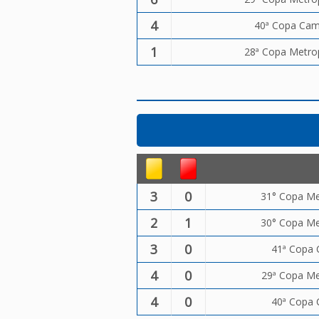
4
40ª Copa Camp
1
28ª Copa Metrop
3
0
31° Copa Me
2
1
30° Copa Met
3
0
41ª Copa 
4
0
29ª Copa Met
4
0
40ª Copa 