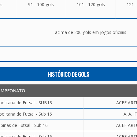
ls
91 - 100 gols
101 - 120 gols
121 -
acima de 200 gols em jogos oficiais
HISTÓRICO DE GOLS
AMPEONATO
olitana de Futsal - SUB18
ACEF ART
olitana de Futsal - Sub 16
A. A. 
inas de Futsal - Sub 16
ACEF ART
olitana de Futsal - Sub 16
ACEF ART