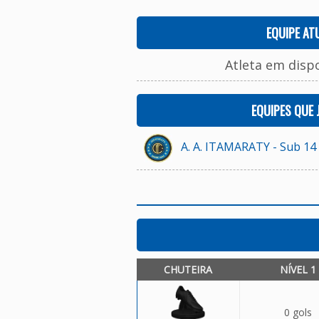
EQUIPE AT
Atleta em disp
EQUIPES QUE
A. A. ITAMARATY - Sub 14
CHUTEIRA
NÍVEL 1
0 gols