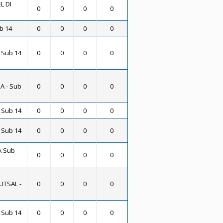
L DI
0
0
0
0
b 14
0
0
0
0
 Sub 14
0
0
0
0
A - Sub
0
0
0
0
 Sub 14
0
0
0
0
 Sub 14
0
0
0
0
A Sub
0
0
0
0
UTSAL -
0
0
0
0
 Sub 14
0
0
0
0