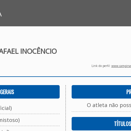
A
AFAEL INOCÊNCIO
Link do perfil:
www.campinasf
GERAIS
P
O atleta não pos
cial)
mistoso)
TÍTULO