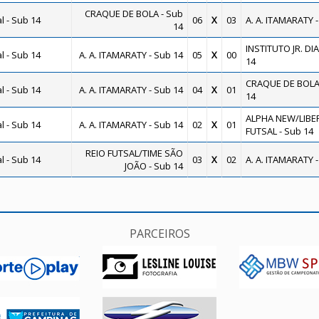
CRAQUE DE BOLA - Sub
 - Sub 14
06
X
03
A. A. ITAMARATY -
14
INSTITUTO JR. DIA
 - Sub 14
A. A. ITAMARATY - Sub 14
05
X
00
14
CRAQUE DE BOLA 
 - Sub 14
A. A. ITAMARATY - Sub 14
04
X
01
14
ALPHA NEW/LIBE
 - Sub 14
A. A. ITAMARATY - Sub 14
02
X
01
FUTSAL - Sub 14
REIO FUTSAL/TIME SÃO
 - Sub 14
03
X
02
A. A. ITAMARATY -
JOÃO - Sub 14
PARCEIROS