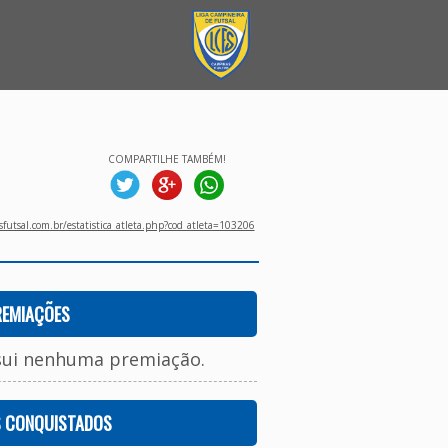
COMPARTILHE TAMBÉM!
utsal.com.br/estatistica_atleta.php?cod_atleta=103206
REMIAÇÕES
sui nenhuma premiação.
S CONQUISTADOS