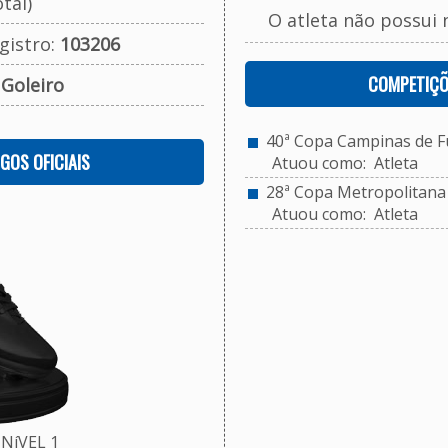
tal)
O atleta não possui 
gistro:
103206
COMPETIÇÕ
:
Goleiro
40ª Copa Campinas de Fu
OGOS OFICIAIS
Atuou como: Atleta
28ª Copa Metropolitana d
Atuou como: Atleta
NíVEL 1