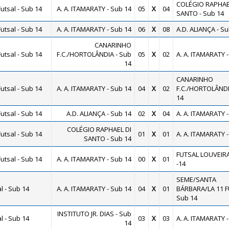
COLÉGIO RAPHAE
utsal - Sub 14
A. A. ITAMARATY - Sub 14
05
X
04
SANTO - Sub 14
utsal - Sub 14
A. A. ITAMARATY - Sub 14
06
X
08
A.D. ALIANÇA - Su
CANARINHO
utsal - Sub 14
F.C./HORTOLÂNDIA - Sub
05
X
02
A. A. ITAMARATY -
14
CANARINHO
utsal - Sub 14
A. A. ITAMARATY - Sub 14
04
X
02
F.C./HORTOLÂNDI
14
utsal - Sub 14
A.D. ALIANÇA - Sub 14
02
X
04
A. A. ITAMARATY -
COLÉGIO RAPHAEL DI
utsal - Sub 14
01
X
01
A. A. ITAMARATY -
SANTO - Sub 14
FUTSAL LOUVEIR
utsal - Sub 14
A. A. ITAMARATY - Sub 14
00
X
01
-14
SEME/SANTA
 - Sub 14
A. A. ITAMARATY - Sub 14
04
X
01
BÁRBARA/LA 11 F
Sub 14
INSTITUTO JR. DIAS - Sub
 - Sub 14
03
X
03
A. A. ITAMARATY -
14