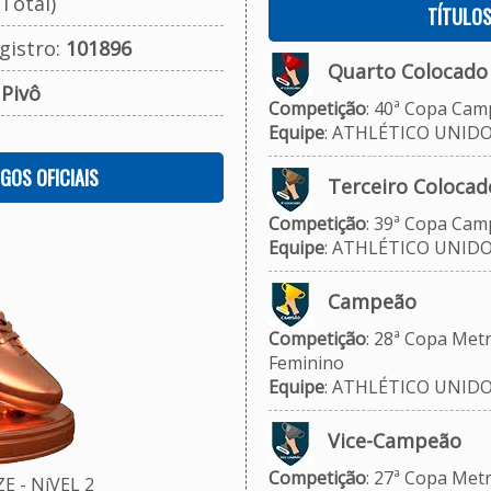
Total)
TÍTULO
gistro:
101896
Quarto Colocado
:
Pivô
Competição
: 40ª Copa Camp
Equipe
: ATHLÉTICO UNID
OGOS OFICIAIS
Terceiro Colocad
Competição
: 39ª Copa Camp
Equipe
: ATHLÉTICO UNID
Campeão
Competição
: 28ª Copa Metr
Feminino
Equipe
: ATHLÉTICO UNID
Vice-Campeão
Competição
: 27ª Copa Metr
 - NíVEL 2