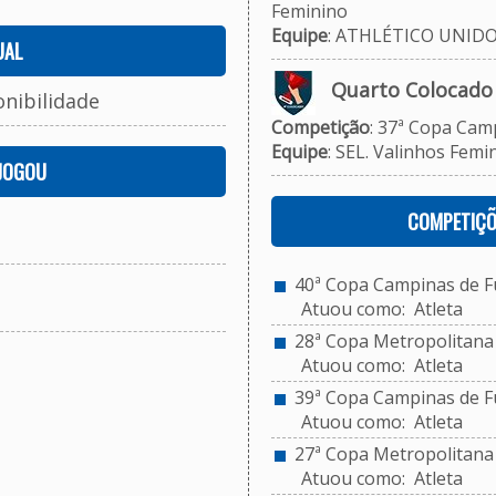
Feminino
Equipe
: ATHLÉTICO UNID
UAL
Quarto Colocado
onibilidade
Competição
: 37ª Copa Cam
Equipe
: SEL. Valinhos Femi
 JOGOU
COMPETIÇÕ
40ª Copa Campinas de Fut
Atuou como: Atleta
28ª Copa Metropolitana d
Atuou como: Atleta
39ª Copa Campinas de Fut
Atuou como: Atleta
27ª Copa Metropolitana d
Atuou como: Atleta