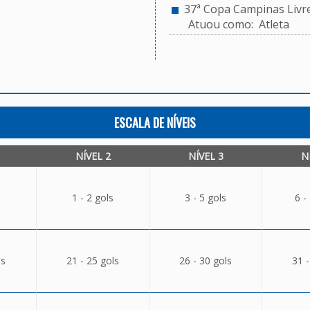
37ª Copa Campinas Livr
Atuou como: Atleta
ESCALA DE NÍVEIS
NÍVEL 2
NÍVEL 3
N
1 - 2 gols
3 - 5 gols
6 -
ls
21 - 25 gols
26 - 30 gols
31 -