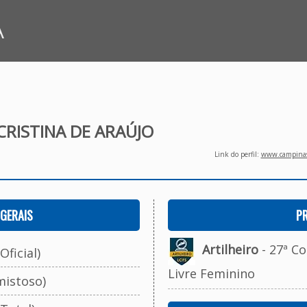
A
RISTINA DE ARAÚJO
Link do perfil:
www.campinasf
GERAIS
P
Artilheiro
- 27ª Co
Oficial)
Livre Feminino
mistoso)