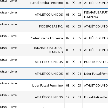
tsal - Livre
Futsal Itatiba Feminino
02
X
06
ATHLÉTICO UNI
tsal - Livre
INDAIATUBA FUT
ATHLÉTICO UNIDOS
03
X
02
FEMININO
tsal - Livre
PODEROSAS F.C.
02
X
05
ATHLÉTICO UNI
tsal - Livre
Prefeitura de Louveira
02
X
05
ATHLÉTICO UNI
tsal - Livre
INDAIATUBA FUTSAL
03
X
03
ATHLÉTICO UNI
FEMININO
tsal - Livre
ATHLÉTICO UNIDOS
03
X
01
PODEROSAS F.C.
tsal - Livre
ATHLÉTICO UNIDOS
01
X
01
Lider Futsal Fem
tsal - Livre
Lider Futsal Feminino
03
X
03
ATHLÉTICO UNI
tsal - Livre
ATHLÉTICO UNIDOS
12
X
01
Futsal Itatiba F
tsal - Livre