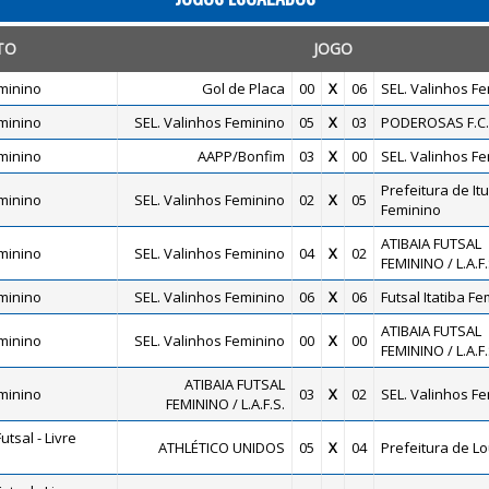
TO
JOGO
minino
Gol de Placa
00
X
06
SEL. Valinhos F
minino
SEL. Valinhos Feminino
05
X
03
PODEROSAS F.C.
minino
AAPP/Bonfim
03
X
00
SEL. Valinhos F
Prefeitura de It
minino
SEL. Valinhos Feminino
02
X
05
Feminino
ATIBAIA FUTSAL
minino
SEL. Valinhos Feminino
04
X
02
FEMININO / L.A.F.
minino
SEL. Valinhos Feminino
06
X
06
Futsal Itatiba F
ATIBAIA FUTSAL
minino
SEL. Valinhos Feminino
00
X
00
FEMININO / L.A.F.
ATIBAIA FUTSAL
minino
03
X
02
SEL. Valinhos F
FEMININO / L.A.F.S.
tsal - Livre
ATHLÉTICO UNIDOS
05
X
04
Prefeitura de L