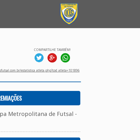
COMPARTILHE TAMBÉM!
utsal.com.br/estatistica_atleta.php?cod_atleta=101896
REMIAÇÕES
pa Metropolitana de Futsal -