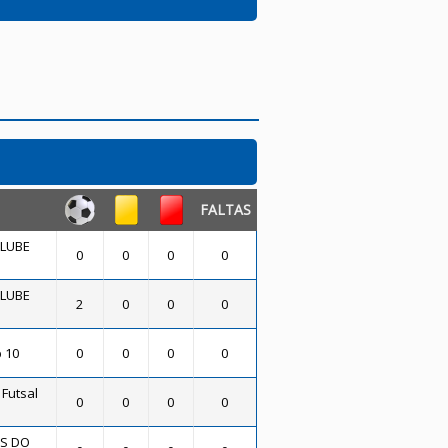
FALTAS
CLUBE
0
0
0
0
CLUBE
2
0
0
0
b 10
0
0
0
0
Futsal
0
0
0
0
S DO