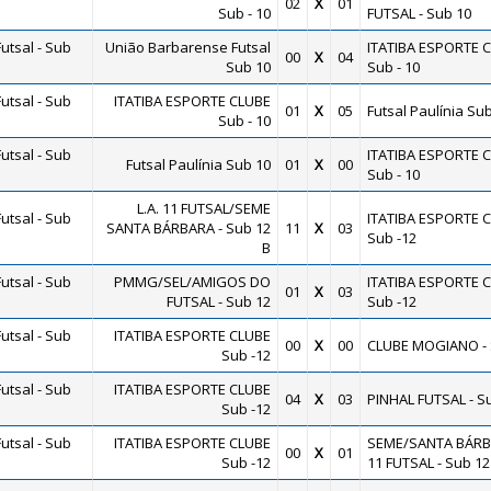
02
X
01
Sub - 10
FUTSAL - Sub 10
utsal - Sub
União Barbarense Futsal
ITATIBA ESPORTE 
00
X
04
Sub 10
Sub - 10
utsal - Sub
ITATIBA ESPORTE CLUBE
01
X
05
Futsal Paulínia Su
Sub - 10
utsal - Sub
ITATIBA ESPORTE 
Futsal Paulínia Sub 10
01
X
00
Sub - 10
L.A. 11 FUTSAL/SEME
utsal - Sub
ITATIBA ESPORTE 
SANTA BÁRBARA - Sub 12
11
X
03
Sub -12
B
utsal - Sub
PMMG/SEL/AMIGOS DO
ITATIBA ESPORTE 
01
X
03
FUTSAL - Sub 12
Sub -12
utsal - Sub
ITATIBA ESPORTE CLUBE
00
X
00
CLUBE MOGIANO - 
Sub -12
utsal - Sub
ITATIBA ESPORTE CLUBE
04
X
03
PINHAL FUTSAL - S
Sub -12
utsal - Sub
ITATIBA ESPORTE CLUBE
SEME/SANTA BÁRB
00
X
01
Sub -12
11 FUTSAL - Sub 12