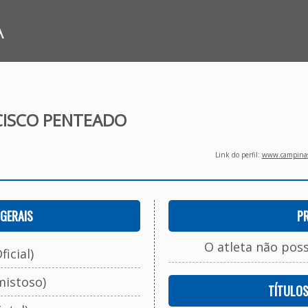
A
CISCO PENTEADO
Link do perfil:
www.campinasf
GERAIS
P
O atleta não pos
ficial)
mistoso)
TÍTULO