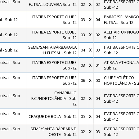
utsal - Sub
ITATIBA ESPORTE 
FUTSAL LOUVEIRA Sub -12
02
X
02
Sub -12
ITATIBA ESPORTE CLUBE
PMMG/SEL/AMIGO
 - Sub 12
03
X
04
Sub -12
FUTSAL - Sub 12
ITATIBA ESPORTE CLUBE
ACEF ARTUR NOGUE
 - Sub 12
03
X
02
Sub -12
Sub 12
SEME/SANTA BÁRBARA/LA
ITATIBA ESPORTE 
 - Sub 12
04
X
03
11 FUTSAL - Sub 12
Sub -12
utsal - Sub
ITATIBA ESPORTE CLUBE
ATIBAIA ATHON/L.A.
03
X
01
Sub -12
Sub 12
utsal - Sub
ITATIBA ESPORTE CLUBE
CLUBE ATLÉTICO
06
X
00
Sub -12
HORTOLÂNDIA - Su
CANARINHO
utsal - Sub
ITATIBA ESPORTE 
F.C./HORTOLÂNDIA - Sub
02
X
04
Sub -12
12
utsal - Sub
ITATIBA ESPORTE 
CRAQUE DE BOLA - Sub 12
05
X
04
Sub -12
utsal - Sub
SEME/SANTA BÁRBARA D
ITATIBA ESPORTE 
02
X
03
OESTE - Sub 12
Sub -12