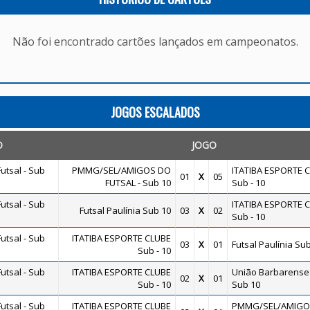
Não foi encontrado cartões lançados em campeonatos.
JOGOS ESCALADOS
O
JOGO
utsal - Sub
PMMG/SEL/AMIGOS DO
ITATIBA ESPORTE 
01
X
05
FUTSAL - Sub 10
Sub - 10
utsal - Sub
ITATIBA ESPORTE 
Futsal Paulínia Sub 10
03
X
02
Sub - 10
utsal - Sub
ITATIBA ESPORTE CLUBE
03
X
01
Futsal Paulínia Su
Sub - 10
utsal - Sub
ITATIBA ESPORTE CLUBE
União Barbarense 
02
X
01
Sub - 10
Sub 10
utsal - Sub
ITATIBA ESPORTE CLUBE
PMMG/SEL/AMIGO