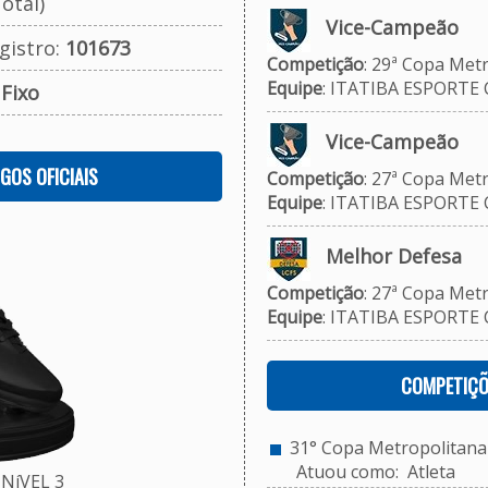
otal)
Vice-Campeão
gistro:
101673
Competição
: 29ª Copa Metr
Equipe
: ITATIBA ESPORTE 
:
Fixo
Vice-Campeão
OGOS OFICIAIS
Competição
: 27ª Copa Metr
Equipe
: ITATIBA ESPORTE 
Melhor Defesa
Competição
: 27ª Copa Metr
Equipe
: ITATIBA ESPORTE 
COMPETIÇÕ
31° Copa Metropolitana 
Atuou como: Atleta
NíVEL 3