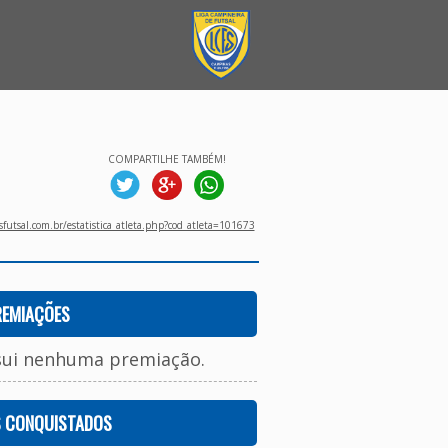
COMPARTILHE TAMBÉM!
utsal.com.br/estatistica_atleta.php?cod_atleta=101673
REMIAÇÕES
sui nenhuma premiação.
S CONQUISTADOS