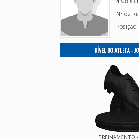
4
Gols (T
Nº de Re
Posição
NÍVEL DO ATLETA - J
TREINAMENTO - 