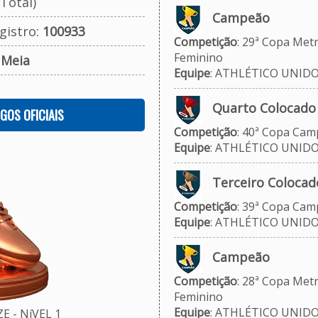
Total)
Campeão
gistro:
100933
Competição
: 29ª Copa Metr
Feminino
:
Meia
Equipe
: ATHLÉTICO UNID
Quarto Colocado
OGOS OFICIAIS
Competição
: 40ª Copa Camp
Equipe
: ATHLÉTICO UNID
Terceiro Colocad
Competição
: 39ª Copa Camp
Equipe
: ATHLÉTICO UNID
Campeão
Competição
: 28ª Copa Metr
Feminino
Equipe
: ATHLÉTICO UNID
 - NíVEL 1