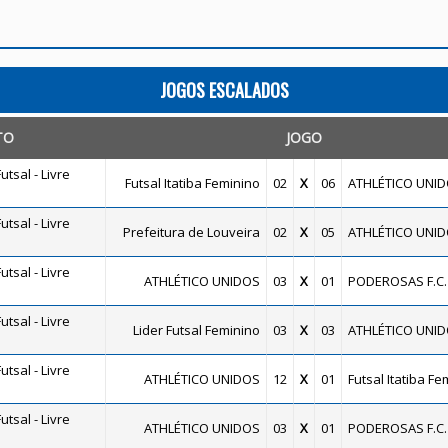
JOGOS ESCALADOS
TO
JOGO
tsal - Livre
Futsal Itatiba Feminino
02
X
06
ATHLÉTICO UNI
tsal - Livre
Prefeitura de Louveira
02
X
05
ATHLÉTICO UNI
tsal - Livre
ATHLÉTICO UNIDOS
03
X
01
PODEROSAS F.C.
tsal - Livre
Lider Futsal Feminino
03
X
03
ATHLÉTICO UNI
tsal - Livre
ATHLÉTICO UNIDOS
12
X
01
Futsal Itatiba Fe
tsal - Livre
ATHLÉTICO UNIDOS
03
X
01
PODEROSAS F.C.