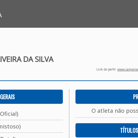
A
IVEIRA DA SILVA
Link do perfil:
www.campinasf
GERAIS
P
O atleta não pos
Oficial)
mistoso)
TÍTULO