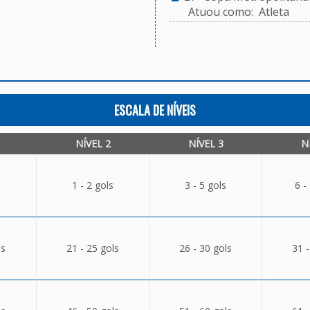
Atuou como: Atleta
ESCALA DE NÍVEIS
NÍVEL 2
NÍVEL 3
N
1 - 2 gols
3 - 5 gols
6 -
ls
21 - 25 gols
26 - 30 gols
31 -