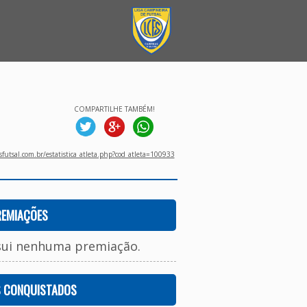
COMPARTILHE TAMBÉM!
utsal.com.br/estatistica_atleta.php?cod_atleta=100933
REMIAÇÕES
sui nenhuma premiação.
S CONQUISTADOS