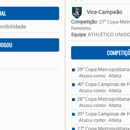
Vice-Campeão
UAL
Competição
: 27ª Copa Metr
onibilidade
Feminino
Equipe
: ATHLÉTICO UNID
 JOGOU
COMPETIÇÕ
29ª Copa Metropolitana d
Atuou como: Atleta
40ª Copa Campinas de Fut
Atuou como: Atleta
28ª Copa Metropolitana d
Atuou como: Atleta
39ª Copa Campinas de Fut
Atuou como: Atleta
27ª Copa Metropolitana d