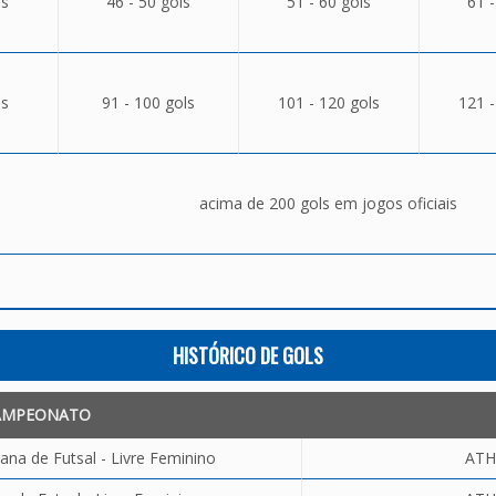
ls
46 - 50 gols
51 - 60 gols
61 -
ls
91 - 100 gols
101 - 120 gols
121 -
acima de 200 gols em jogos oficiais
HISTÓRICO DE GOLS
AMPEONATO
ana de Futsal - Livre Feminino
ATH