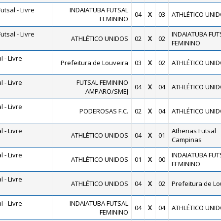
tsal - Livre
INDAIATUBA FUTSAL
04
X
03
ATHLÉTICO UNI
FEMININO
tsal - Livre
INDAIATUBA FUT
ATHLÉTICO UNIDOS
02
X
02
FEMININO
 - Livre
Prefeitura de Louveira
03
X
02
ATHLÉTICO UNI
 - Livre
FUTSAL FEMININO
04
X
04
ATHLÉTICO UNI
AMPARO/SMEJ
 - Livre
PODEROSAS F.C.
02
X
04
ATHLÉTICO UNI
 - Livre
Athenas Futsal
ATHLÉTICO UNIDOS
04
X
01
Campinas
 - Livre
INDAIATUBA FUT
ATHLÉTICO UNIDOS
01
X
00
FEMININO
 - Livre
ATHLÉTICO UNIDOS
04
X
02
Prefeitura de Lo
 - Livre
INDAIATUBA FUTSAL
04
X
04
ATHLÉTICO UNI
FEMININO