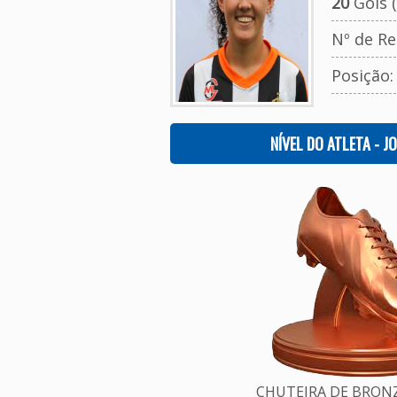
20
Gols (
Nº de Re
Posição
NÍVEL DO ATLETA - J
CHUTEIRA DE BRONZE