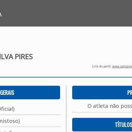
A
ILVA PIRES
Link do perfil:
www.campinasf
GERAIS
P
O atleta não pos
ficial)
mistoso)
TÍTULO