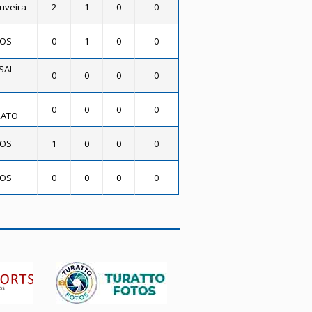
ouveira
2
1
0
0
DOS
0
1
0
0
SAL
0
0
0
0
0
0
0
0
RATO
DOS
1
0
0
0
DOS
0
0
0
0