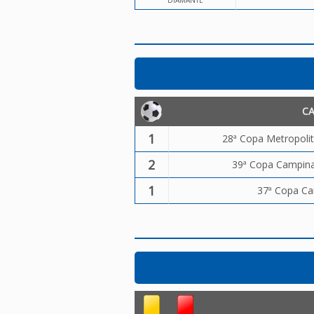
DIAMANTE
C
1
28ª Copa Metropolit
2
39ª Copa Campinas
1
37ª Copa Ca