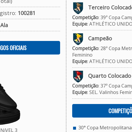
otal)
Terceiro Colocad
gistro:
100281
Competição
: 39ª Copa Camp
Equipe
: ATHLÉTICO UNID
:
Ala
Campeão
OGOS OFICIAIS
Competição
: 28ª Copa Metr
Feminino
Equipe
: ATHLÉTICO UNID
Quarto Colocado
Competição
: 37ª Copa Cam
Equipe
: SEL. Valinhos Femi
COMPETIÇÕ
30° Copa Metropolitana d
NíVEL 3