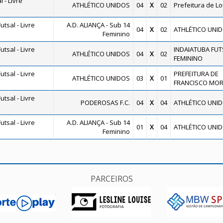
 - Livre
ATHLÉTICO UNIDOS
04
X
02
Prefeitura de L
tsal - Livre
A.D. ALIANÇA - Sub 14
04
X
02
ATHLÉTICO UNI
Feminino
tsal - Livre
INDAIATUBA FUT
ATHLÉTICO UNIDOS
04
X
02
FEMININO
tsal - Livre
PREFEITURA DE
ATHLÉTICO UNIDOS
03
X
01
FRANCISCO MO
tsal - Livre
PODEROSAS F.C.
04
X
04
ATHLÉTICO UNI
tsal - Livre
A.D. ALIANÇA - Sub 14
01
X
04
ATHLÉTICO UNI
Feminino
PARCEIROS