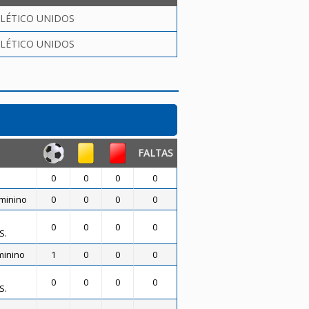
LÉTICO UNIDOS
LÉTICO UNIDOS
FALTAS
0
0
0
0
eminino
0
0
0
0
0
0
0
0
S.
eminino
1
0
0
0
0
0
0
0
S.