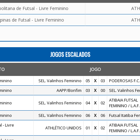
litana de Futsal - Livre Feminino
ATH
inas de Futsal - Livre Feminino
ATH
JOGOS ESCALADOS
TO
JOGO
minino
SEL. Valinhos Feminino
05
X
03
PODEROSAS F.C.
minino
AAPP/Bonfim
03
X
00
SEL. Valinhos F
ATIBAIA FUTSAL
minino
SEL. Valinhos Feminino
04
X
02
FEMININO / L.A.F.
minino
SEL. Valinhos Feminino
06
X
06
Futsal Itatiba F
 - Livre
ATIBAIA FUTSAL
ATHLÉTICO UNIDOS
01
X
02
FEMININO / L.A.F.