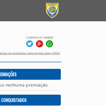
COMPARTILHE TAMBÉM!
utsal.com.br/estatistica_atleta.php?cod_atleta=100281
REMIAÇÕES
sui nenhuma premiação.
S CONQUISTADOS