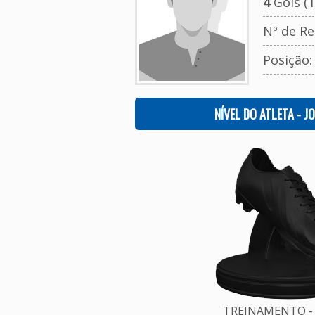
4
Gols (T
Nº de Re
Posição
NÍVEL DO ATLETA - J
TREINAMENTO - 