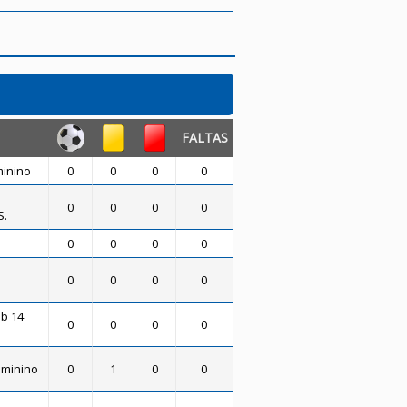
FALTAS
minino
0
0
0
0
0
0
0
0
S.
0
0
0
0
0
0
0
0
ub 14
0
0
0
0
eminino
0
1
0
0