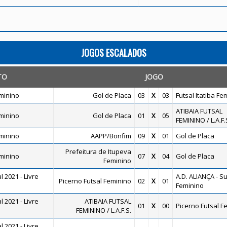
JOGOS ESCALADOS
TO
JOGO
minino
Gol de Placa
03
X
03
Futsal Itatiba Fe
ATIBAIA FUTSAL
minino
Gol de Placa
01
X
05
FEMININO / L.A.F.
minino
AAPP/Bonfim
09
X
01
Gol de Placa
Prefeitura de Itupeva
minino
07
X
04
Gol de Placa
Feminino
 2021 - Livre
A.D. ALIANÇA - S
Picerno Futsal Feminino
02
X
01
Feminino
 2021 - Livre
ATIBAIA FUTSAL
01
X
00
Picerno Futsal F
FEMININO / L.A.F.S.
 2021 - Livre