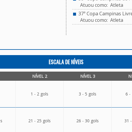
Atuou como: Atleta
37ª Copa Campinas Livr
Atuou como: Atleta
ESCALA DE NÍVEIS
NÍVEL 2
NÍVEL 3
N
1 - 2 gols
3 - 5 gols
6 -
ls
21 - 25 gols
26 - 30 gols
31 -