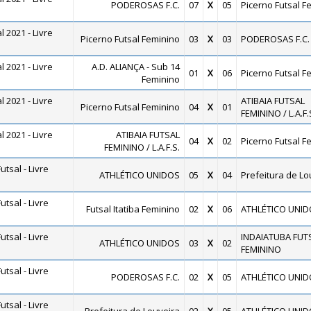
PODEROSAS F.C.
07
X
05
Picerno Futsal F
 2021 - Livre
Picerno Futsal Feminino
03
X
03
PODEROSAS F.C.
 2021 - Livre
A.D. ALIANÇA - Sub 14
01
X
06
Picerno Futsal F
Feminino
 2021 - Livre
ATIBAIA FUTSAL
Picerno Futsal Feminino
04
X
01
FEMININO / L.A.F.
 2021 - Livre
ATIBAIA FUTSAL
04
X
02
Picerno Futsal F
FEMININO / L.A.F.S.
tsal - Livre
ATHLÉTICO UNIDOS
05
X
04
Prefeitura de Lo
tsal - Livre
Futsal Itatiba Feminino
02
X
06
ATHLÉTICO UNID
tsal - Livre
INDAIATUBA FUT
ATHLÉTICO UNIDOS
03
X
02
FEMININO
tsal - Livre
PODEROSAS F.C.
02
X
05
ATHLÉTICO UNID
tsal - Livre