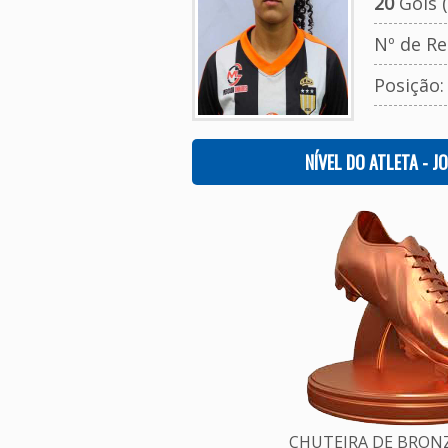
20
Gols (
Nº de Re
Posição
NÍVEL DO ATLETA - J
CHUTEIRA DE BRONZE