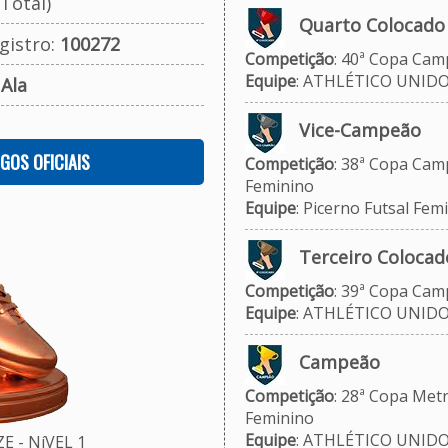
Total)
Quarto Colocado
gistro:
100272
Competição
: 40ª Copa Camp
Equipe
: ATHLÉTICO UNID
:
Ala
Vice-Campeão
OGOS OFICIAIS
Competição
: 38ª Copa Camp
Feminino
Equipe
: Picerno Futsal Fem
Terceiro Colocad
Competição
: 39ª Copa Camp
Equipe
: ATHLÉTICO UNID
Campeão
Competição
: 28ª Copa Metr
Feminino
Equipe
: ATHLÉTICO UNID
 - NíVEL 1