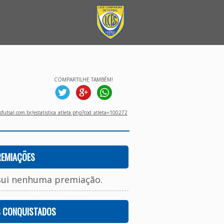
COMPARTILHE TAMBÉM!
utsal.com.br/estatistica_atleta.php?cod_atleta=100272
REMIAÇÕES
sui nenhuma premiação.
S CONQUISTADOS