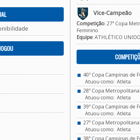
Vice-Campeão
UAL
Competição
: 27ª Copa Metr
onibilidade
Feminino
Equipe
: ATHLÉTICO UNID
 JOGOU
COMPETIÇÕ
40ª Copa Campinas de Fut
Atuou como: Atleta
28ª Copa Metropolitana d
Atuou como: Atleta
39ª Copa Campinas de Fut
Atuou como: Atleta
27ª Copa Metropolitana d
Atuou como: Atleta
38ª Copa Campinas de Fut