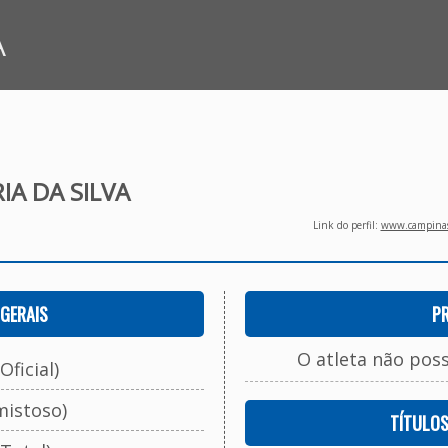
A
IA DA SILVA
Link do perfil:
www.campinasf
GERAIS
P
O atleta não pos
Oficial)
mistoso)
TÍTULO